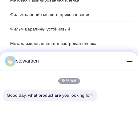
Матовая ламинированная пленка
Фильм слоения мягкого прикосновения
Фильм царапины устойчивый
Металлизированная полиэстровая пленка
Фильм лазера голографический
stewartren
фильм крена прокатывая
5:36 AM
Good day, what product are you looking for?
Телефон: 0086-592-5503592
Электронная почта: sales@after-printing.com
Объект 2601 No 13 Jinzhong Road, район Хули, Сямэнь, Китай