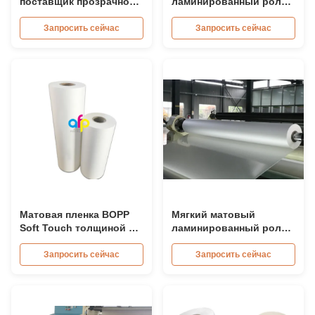
поставщик прозрачной
ламинированный ролик
тепловой
толщина 26микрон
ламинирующей пленки с
28микрон 32микрон
Запросить сейчас
Запросить сейчас
10-летним опытом
Матовая пленка BOPP
Мягкий матовый
Soft Touch толщиной 30-
ламинированный ролик
42 мкм, рулон для
350мм*3000м
матовой ламинации
445мм*3000м
Запросить сейчас
Запросить сейчас
Многократная экструзия