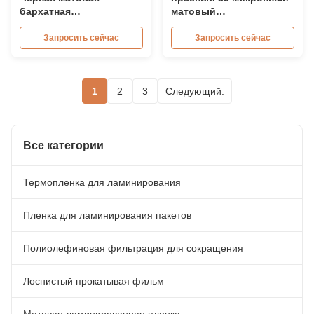
бархатная
матовый
ламинированная пленка
ламинированный
18микрон.
пленка ролл
Запросить сейчас
Запросить сейчас
экологически чистый
мягкий материал для
прикосновения
1
2
3
Следующий.
Все категории
Термопленка для ламинирования
Пленка для ламинирования пакетов
Полиолефиновая фильтрация для сокращения
Лоснистый прокатывая фильм