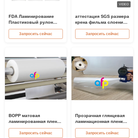
VIDEO
FDA Ламинирование
аттестация SGS размера
Пластиковый рулон
крена фильма слоения
Белая BOPP Тепловая
500mm*3000m 20micron
ламинирующая пленка
штейновая
Запросить сейчас
Запросить сейчас
для печати
BOPP матовая
Прозрачная глянцевая
ламинированная пленка
ламинационная пленка
ролл на заказ толщина /
ПЭТ 75 микрон, рулон
размеры
ламинационной пленки
Запросить сейчас
Запросить сейчас