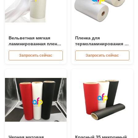
Вельветная мягкая
Пленка для
ламинированная пленка
термоламинирования с
с 42 динами с обеих
сильной адгезией,
сторон
пленка с горячим
Запросить сейчас
Запросить сейчас
расплавом, высокое
поверхностное
натяжение
Черная матовая
Красный 35 микронный