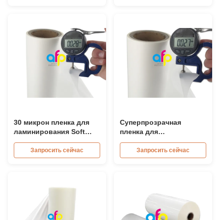
полупрозрачный
ПЭТ
30 микрон пленка для
Суперпрозрачная
ламинирования Soft
пленка для
Touch, рулон, сильная
ламинирования с
адгезия, длина 2000м -
мягким касанием,
Запросить сейчас
Запросить сейчас
3000м
ширина рулона 180 мм -
1000 мм