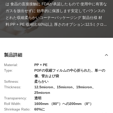
は 食品の直接接触に FDAが承認したもので 使用中に有害な
ガスを放出せずに 効率的に保護します安定してバランスの
とれた収縮柔らかいコーナーパッケージング 製品仕様 材
料:PP + PE 収縮比:60%以上 厚さのオプション:12.5ミクロ...
製品詳細
Material:
PP + PE
Type:
POFの収縮フィルムの中心折られた、単一の
傷、管および袋
Softness:
柔らかい
Thickness:
12.5micron、15micron、19micron、
25micron
Transparency:
透明
Roll Width:
1600mm （80"）への200mm （8"）
Shrinkage Ratio:
60%に