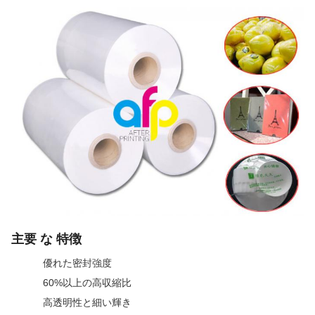
主要 な 特徴
優れた密封強度
60%以上の高収縮比
高透明性と細い輝き