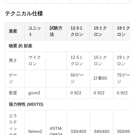
テクニカル仕様
ユニッ
試験方
12.5ミ
15ミク
19ミク
資産
ト
法
クロン
ロン
ロン
物質 的 財産
マイク
12.5ミ
15ミク
19ミク
厚さ
ロン
クロン
ロン
ロン
ゲー
50ゲー
75ゲー
計量60
ジ
ジ
ジ
密度
g/cm3
0.922
0.922
0.922
張力特性 (MD/TD)
エラ
ステ
ィッ
ASTM-
N/mm2
330/450
340/450
350/450
クモ
D882A