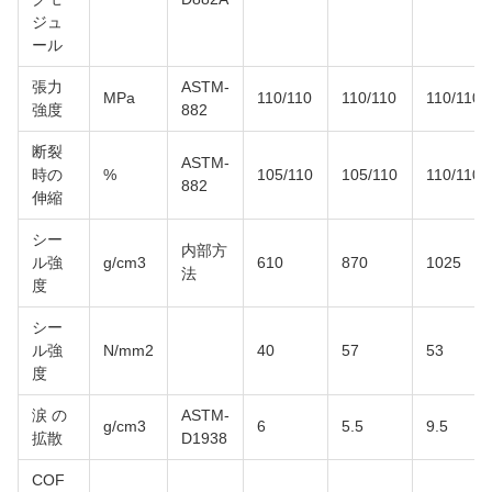
ジュ
ール
張力
ASTM-
MPa
110/110
110/110
110/110
強度
882
断裂
ASTM-
時の
%
105/110
105/110
110/110
882
伸縮
シー
内部方
ル強
g/cm3
610
870
1025
法
度
シー
ル強
N/mm2
40
57
53
度
涙 の
ASTM-
g/cm3
6
5.5
9.5
拡散
D1938
COF