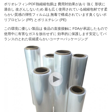
ポリオレフィンPOF熱縮縮包膜は 費用対効果があり 強く 形状に
適合し 改ざんしないため 最も広く使用されている縮縮包材です柔
らかい質感の弾性フィルムは,無毒で構成されています臭くないポ
リプロピレン (PP) とポリエチレン (PE)
この環境に優しい製品は 食品の直接接触に FDAが承認したもので
使用中に有害なガスを放出せずに 効率的に保護します安定してバ
ランスのとれた収縮柔らかいコーナーパッケージング