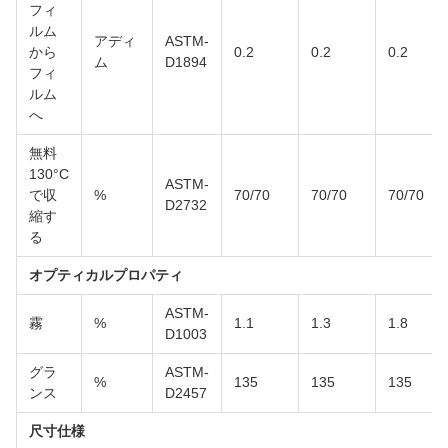
フィ
ルム
アディ
ASTM-
から
0.2
0.2
0.2
ム
D1894
フィ
ルム
へ
無料
130°C
ASTM-
で収
%
70/70
70/70
70/70
D2732
縮す
る
オプティカルプロパティ
ASTM-
霧
%
1.1
1.3
1.8
D1003
グラ
ASTM-
%
135
135
135
ンス
D2457
尺寸仕様