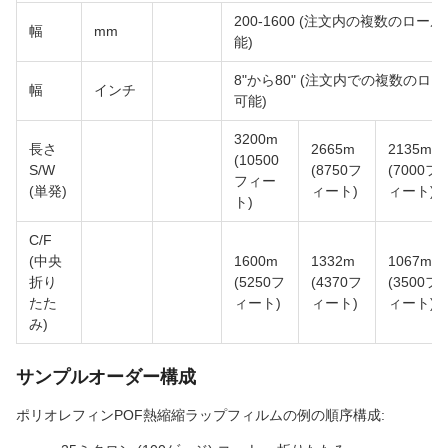
200-1600 (注文内の複数のロー
幅
mm
能)
8"から80" (注文内での複数のロ
幅
インチ
可能)
3200m
長さ
2665m
2135m
(10500
S/W
(8750フ
(7000フ
フィー
(単発)
ィート)
ィート)
ト)
C/F
(中央
1600m
1332m
1067m
折り
(5250フ
(4370フ
(3500フ
たた
ィート)
ィート)
ィート)
み)
サンプルオーダー構成
ポリオレフィンPOF熱縮縮ラップフィルムの例の順序構成: