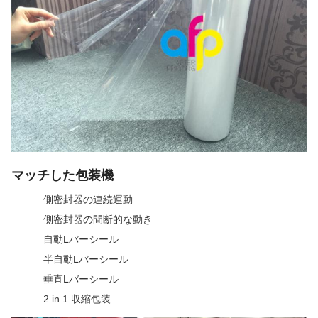
マッチした包装機
側密封器の連続運動
側密封器の間断的な動き
自動Lバーシール
半自動Lバーシール
垂直Lバーシール
2 in 1 収縮包装