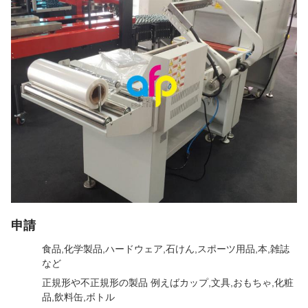
申請
食品,化学製品,ハードウェア,石けん,スポーツ用品,本,雑誌
など
正規形や不正規形の製品 例えばカップ,文具,おもちゃ,化粧
品,飲料缶,ボトル