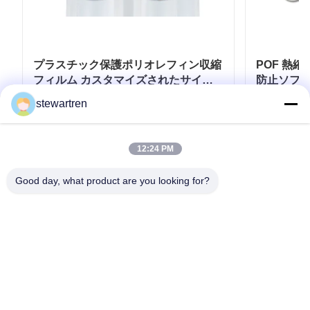
プラスチック保護ポリオレフィン収縮
POF 熱
フィルム カスタマイズされたサイズ
防止ソフ
マルチプルエクストルーション
stewartren
お問い合わせ
12:24 PM
Good day, what product are you looking for?
テレ: 0086-592-5503592
電子メール: sales@after-printing.com
中国厦门市湖里区金钟路13号2601单元