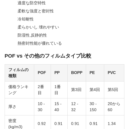
適度な防空特性
柔軟な強度と密封性
冷却耐性
柔らかいし 壊れやすい
防湿性,反静的性
熱密封性能が優れている
POF vs その他のフィルムタイプ比較
フィルムの
POF
PP
BOPP
PE
PVC
種類
価格ランキ
2番
1番
第3回
第4回
第5回
ング
目
目
10 -
15 -
12 -
30 -
20から
厚さ
30
40
32
150
60
密度
0.92
0.91
0.91
0.91
1.34
(kg/m3)