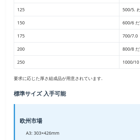
125
500/5.
150
600/6 
175
700/7.0
200
800/8 
250
1000/10
要求に応じた厚さ組成品が用意されています.
標準サイズ 入手可能
欧州市場
A3: 303×426mm