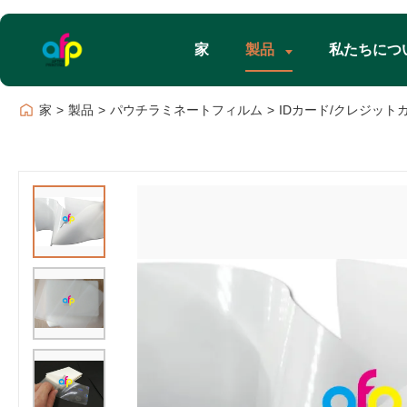
家
製品
私たちにつ
家
>
製品
>
パウチラミネートフィルム
>
IDカード/クレジット