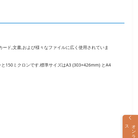
ジットカード,文書,および様々なファイルに広く使用されていま
クロンです.標準サイズはA3 (303×426mm) とA4
ス