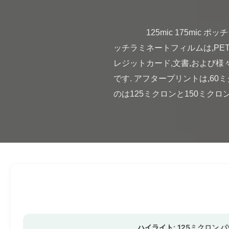
                125mic 175mic ポッチラミネーションフィルム IDカード/クレジットカード 高品質のポケットラミネートフィルム ポ
ッチラミネートフィルムは,PET 
レジットカード,文書,および様々
です. アフタープリントは,6
のは125ミクロンと150ミクロンです.
ハイライト:
125ミクロン 