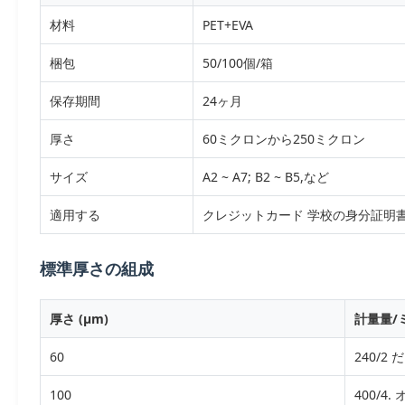
材料
PET+EVA
梱包
50/100個/箱
保存期間
24ヶ月
厚さ
60ミクロンから250ミクロン
サイズ
A2 ~ A7; B2 ~ B5,など
適用する
クレジットカード 学校の身分証明書 
標準厚さの組成
厚さ (μm)
計量量/
60
240/2 
100
400/4