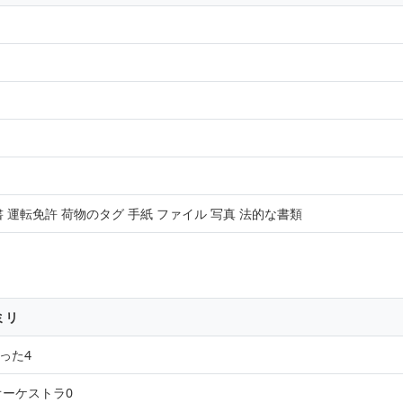
運転免許 荷物のタグ 手紙 ファイル 写真 法的な書類
ミリ
だった4
. オーケストラ0