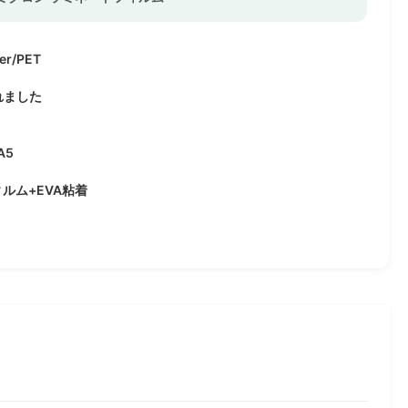
ter/PET
れました
A5
ィルム+EVA粘着