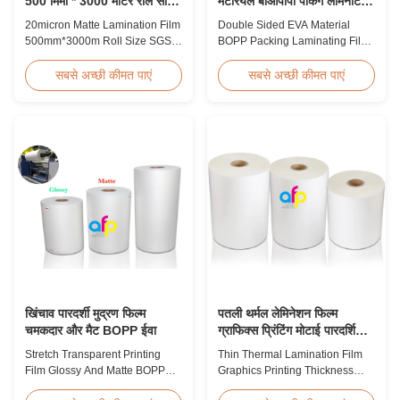
500 मिमी * 3000 मीटर रोल साइज
मटेरियल बीओपीपी पैकिंग लेमिनेटिंग
एसजीएस प्रमाणन
फिल्म
20micron Matte Lamination Film
Double Sided EVA Material
500mm*3000m Roll Size SGS
BOPP Packing Laminating Film
Certification Product Overview
For Lamination BOPP Thermal
Hot Sales Chinese Factory Price
lamination film is workable for
सबसे अच्छी कीमत पाएं
सबसे अच्छी कीमत पाएं
20micron Matte Lamination Film
different ways of printing,
achieved top sales quantity
especially offset printing. It is
among 18micron to 30micron
composited of BOPP + EVA.
matte lamination film in 2017.
BOPP (biaxially oriented
Our competitive advantage
polypropylene) is the base film
includes offering factory pricing
that we use extrusion coating
...
process to ...
खिंचाव पारदर्शी मुद्रण फिल्म
पतली थर्मल लेमिनेशन फिल्म
चमकदार और मैट BOPP ईवा
ग्राफिक्स प्रिंटिंग मोटाई पारदर्शिता
प्रकार
Stretch Transparent Printing
Thin Thermal Lamination Film
Film Glossy And Matte BOPP
Graphics Printing Thickness
EVA Product Overview Non-
Transparency Type Product