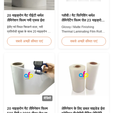
20 माइक्रोन मैट पीईटी थर्मल
ग्लॉसी / मैट फिनिशिंग थर्मल
लैमिनेशन फिल्म नमी प्रूफ ईवा
लैमिनेटिंग फिल्म रोल 23 माइक्रोन
25 माइक्रोन
ईवीए गर्म पिघल चिपकने वाला, नमी
Glossy / Matte Finishing
प्रतिरोधी सुरक्षा के साथ 20 माइक्रोन मैट
Thermal Laminating Film Roll
पीईटी थर्मल लेमिनेशन फिल्म, 60 मीटर /
23micron 25micron FDA Quality
मिनट तक की गति पर लचीली पैकेजिंग
Thermal Laminating Film Roll
सबसे अच्छी कीमत पाएं
सबसे अच्छी कीमत पाएं
लेमिनेशन के लिए उपयुक्त है।
Thermal Laminating Film Roll is
used to laminate printed paper
or paperboard by heating the
coated EVA via roll laminator
machines. Available in two
finishings: Glossy (also called
Bright ...
वीडियो
20 माइक्रोन मैट लैमिनेशन फिल्म
लेमिनेशन के लिए डबल साइडेड ईवा