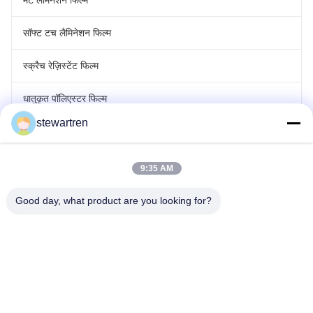
मैट लेमिनेशन फिल्म
सॉफ्ट टच लैमिनेशन फिल्म
स्क्रैच रेज़िस्टेंट फिल्म
धातुकृत पॉलिएस्टर फिल्म
stewartren
लेजर होलोग्राफिक फिल्म
रोल लैमिनेटिंग फिल्म
9:35 AM
Good day, what product are you looking for?
टेलीफोन: 0086-592-5503592
ईमेल: sales@after-printing.com
यूनिट 2601 नंबर 13 जिनझोंग रोड, हुली जिला, श्यामेन, चीन