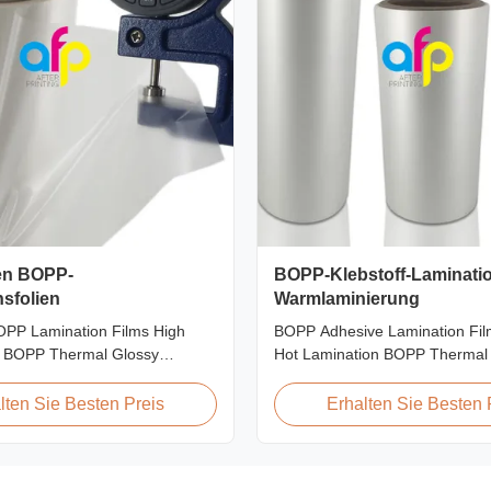
en BOPP-
BOPP-Klebstoff-Laminatio
sfolien
Warmlaminierung
OPP Lamination Films High
BOPP Adhesive Lamination Fi
e BOPP Thermal Glossy
Hot Lamination BOPP Thermal 
Film 27micron BOPP Thermal
film is suitable for various prin
ilm is an environmental
particularly offset printing. It co
lten Sie Besten Preis
Erhalten Sie Besten 
ch enhances the finished item's
BOPP + EVA composite materi
h high transparency and super
(biaxially oriented polypropyle
. It prevents lamination from
the base film produced through