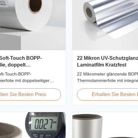
 Soft-Touch BOPP-
22 Mikron UV-Schutzglan
lie, doppelt
Laminatfilm Kratzfest
andelt
oft-Touch-BOPP-
22 Mikrometer glänzende BOP
erfolie mit doppelseitiger
Thermolaminierfolie mit integri
ndlung (≥42 Dyn), samtiger
Inhibitoren, kratzfester Hartbe
erfläche, ideal für
2000 mm Breite und ≥92 % opt
lten Sie Besten Preis
Erhalten Sie Besten 
 Fotoalben, Hochzeitsbücher
Klarheit, konzipiert für
e Druckveredelung.
Außenbeschilderungen, Poster
fische Breite und Länge
langfristige Displayanwendung