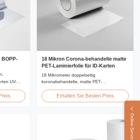
z BOPP-
18 Mikron Corona-behandelte matte
PET-Laminierfolie für ID-Karten
P-
18 Mikrometer doppelseitig
erten UV-
koronabehandelte, matte PET-
schichtung,
Thermolaminierfolie mit hoher Zugfestigkeit
ischer
≥150 MPa, speziell für den Schutz von
Preis
Erhalten Sie Besten Preis
Ausweisen, Abzeichen und Ausweisen mit
 und
hervorragender Haftung und Haltbarkeit
en.
entwickelt.
Online-Service