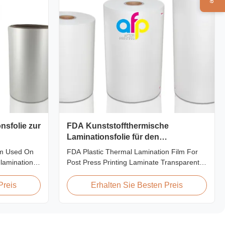
nsfolie zur
FDA Kunststoffthermische
Laminationsfolie für den
Druckvorgang
lm Used On
FDA Plastic Thermal Lamination Film For
lamination
Post Press Printing Laminate Transparent
ting methods,
Plastic Roll Thermal Lamination Film for
nsists of
Post-press Printing Laminate BOPP
Preis
Erhalten Sie Besten Preis
als. BOPP
Thermal Lamination Film Parameter
ne) serves as
Specification Material BOPP (Biaxially
 extrusion
Oriented Polypropylene) Film Thickness