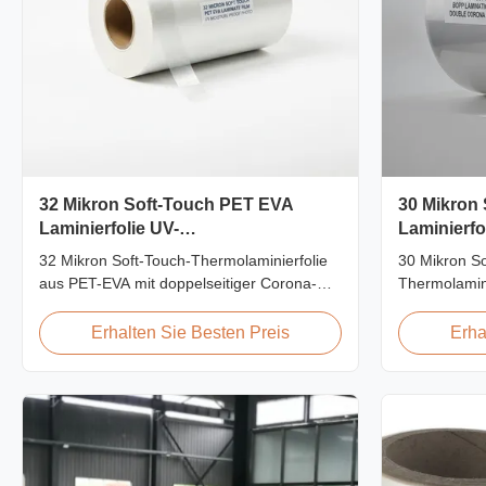
32 Mikron Soft-Touch PET EVA
30 Mikron
Laminierfolie UV-
Laminierfo
feuchtigkeitsbeständig Foto
koronabeh
32 Mikron Soft-Touch-Thermolaminierfolie
30 Mikron S
aus PET-EVA mit doppelseitiger Corona-
Thermolamini
Behandlung, UV-Schutz,
Corona-Beha
feuchtigkeitsbeständiger Barriere, samtiger
haptischer Ob
Erhalten Sie Besten Preis
Erha
Haptik, konzipiert für Premium-Fotoalben,
hochwertige
Hochzeitsbücher und Luxusverpackungen,
und luxuriös
die einen Rundumschutz erfordern.
Kundenspezi
verfügbar.