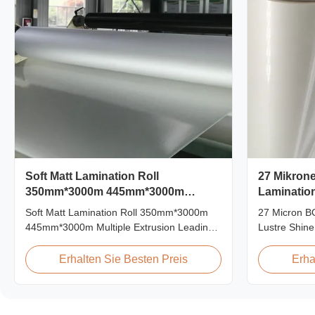
Soft Matt Lamination Roll
27 Mikron
350mm*3000m 445mm*3000m
Lamination
Mehrfach-Extrusion
Soft Matt Lamination Roll 350mm*3000m
27 Micron B
445mm*3000m Multiple Extrusion Leading
Lustre Shin
Professional Glossy Matt Film Lamination
Laminating 
Roll Manufacturer As a leading professional
Lamination F
Erhalten Sie Besten Preis
Erha
manufacturer and supplier for glossy and
material whi
matt film lamination rolls, we have been
value throug
producing high-quality products since 2008.
luster finish