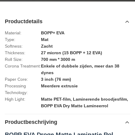
Productdetails
Material:
BOPP+ EVA
Type:
Mat
Softness:
Zacht
Thickness:
27 micron (15 BOPP + 12 EVA)
Roll Size:
700 mm * 3000 m
Corona Treatment:
Enkele of dubbele zijden, meer dan 38
dynes
Paper Core:
3 inch (76 mm)
Processing
Meerdere extrusie
Technology:
High Light:
Matte PET-film
,
Laminerende broodjesfilm
,
BOPP EVA Dry Matte Lamineerrol
Productbeschrijving
BOPP EVA Droge Matte Laminatie Rol