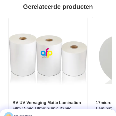
Gerelateerde producten
BV UV Vervaging Matte Lamination
17micron 
Film 15mic 18mic 20mic 23mic
Laminatio
25mic
UV / Hot 