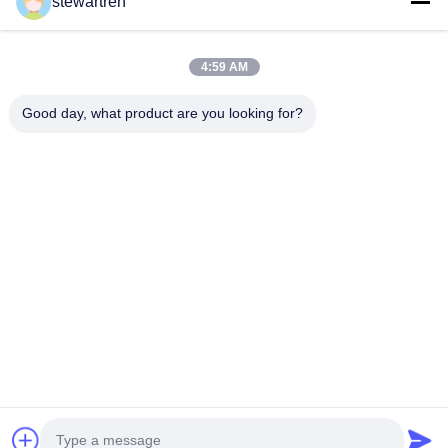
stewartren
Krijg Beste Prijs
4:59 AM
Good day, what product are you looking for?
Tel: 0086-592-5503592
E-mail: sales@after-printing.com
Unit 2601 No. 13 Jinzhong Road, Huli District, Xiamen, China
Thuis
Producten
over ons
Rondleiding door de fabriek
Kwaliteitscontrole
Neem contact met ons op
Vraag een offerte
© 2026 Xiamen After-printing Finishing Supplies Co.,Ltd. All Rights
Reserved.