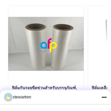
ฟิล์มกันรอยขีดข่วนสำหรับบรรจุภัณฑ์,
ฟิล์มเคลือ
ฟิล์มกันความร้อน BOPP หนา 28
ด้าน ทนต่
stewartren
ไมครอน
หา ราคา ที่ ดี ที่สุด