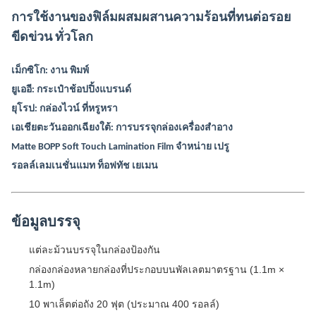
การใช้งานของฟิล์มผสมผสานความร้อนที่ทนต่อรอย
ขีดข่วน ทั่วโลก
เม็กซิโก: งาน พิมพ์
ยูเออี: กระเป๋าช้อปปิ้งแบรนด์
ยุโรป: กล่องไวน์ ที่หรูหรา
เอเชียตะวันออกเฉียงใต้: การบรรจุกล่องเครื่องสําอาง
Matte BOPP Soft Touch Lamination Film จําหน่าย เปรู
รอลล์เลมเนชั่นแมท ท็อฟทัช เยเมน
ข้อมูลบรรจุ
แต่ละม้วนบรรจุในกล่องป้องกัน
กล่องกล่องหลายกล่องที่ประกอบบนพัลเลตมาตรฐาน (1.1m ×
1.1m)
10 พาเล็ตต่อถัง 20 ฟุต (ประมาณ 400 รอลล์)