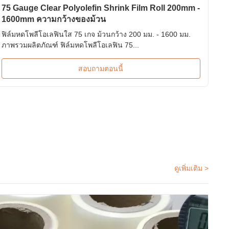
75 Gauge Clear Polyolefin Shrink Film Roll 200mm -
1600mm ความกว้างของม้วน
ฟิล์มหดโพลีโอเลฟินใส 75 เกจ ม้วนกว้าง 200 มม. - 1600 มม.
ภาพรวมผลิตภัณฑ์ ฟิล์มหดโพลีโอเลฟิน 75...
สอบถามตอนนี้
ดูเพิ่มเติม >