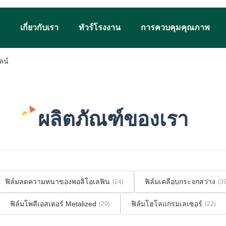
เกี่ยวกับเรา
ทัวร์โรงงาน
การควบคุมคุณภาพ
ลน์
ผลิตภัณฑ์ของเรา
ฟิล์มลดความหนาของพอลิโอเลฟิน
ฟิล์มเคลือบกระจกสว่าง
(24)
(3
ฟิล์มโพลีเอสเตอร์ Metalized
ฟิล์มโฮโลแกรมเลเซอร์
(20)
(22)