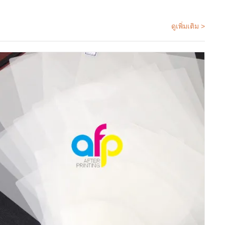
ดูเพิ่มเติม >