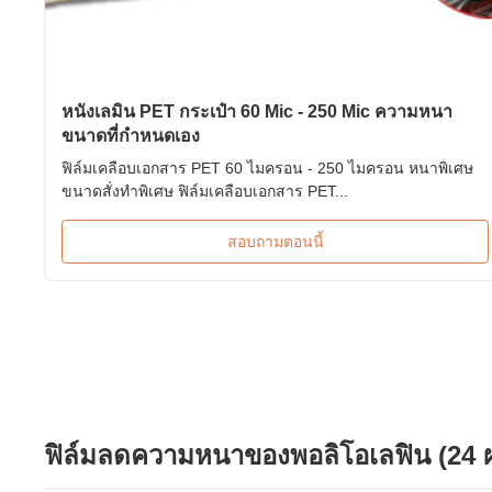
หนังเลมิน PET กระเป๋า 60 Mic - 250 Mic ความหนา
ขนาดที่กําหนดเอง
ฟิล์มเคลือบเอกสาร PET 60 ไมครอน - 250 ไมครอน หนาพิเศษ
ขนาดสั่งทำพิเศษ ฟิล์มเคลือบเอกสาร PET...
สอบถามตอนนี้
ฟิล์มลดความหนาของพอลิโอเลฟิน (24 ผ