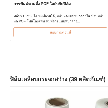
การพิมพ์ตามสั่ง POF ใสยับยับฟิล์ม
ฟิล์มหด POF ใส พิมพ์ลายได้, ฟิล์มหดแบบพับกลางใส ม้วนฟิล์ม
หด POF โพลีโอเลฟิน พิมพ์ลายแบบพับกลาง...
สอบถามตอนนี้
ฟิล์มเคลือบกระจกสว่าง (39 ผลิตภัณฑ์)