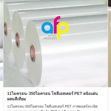
11ไมครอน- 350ไมครอน โพลีเอสเตอร์ PET ผนังแผ่น
ผสมสีเทียม
11ไมครอน-350ไมครอน โพลีเอสเตอร์ PET ภาพยนตร์ละเมิด