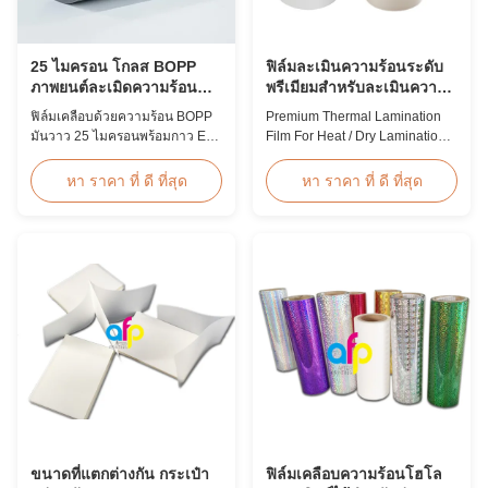
25 ไมครอน โกลส BOPP
ฟิล์มละเมินความร้อนระดับ
ภาพยนต์ละเมิดความร้อน
พรีเมียมสําหรับละเมินความ
EVA เกาหลี 2200 มม
ร้อน / การละเมินความแห้ง
ฟิล์มเคลือบด้วยความร้อน BOPP
Premium Thermal Lamination
12 - 350 ไมครอน
มันวาว 25 ไมครอนพร้อมกาว EVA
Film For Heat / Dry Lamination
ของเกาหลี ความกว้างสูงสุด 2200
12 - 350 Micron Heat / Hot / Dry
มม. ความต้านทานแรงดึงสูง ≥150
Lamination Use Premium
หา ราคา ที่ ดี ที่สุด
หา ราคา ที่ ดี ที่สุด
MPa เหมาะสำหรับการปกป้อง
Laminating Roll Thermal
เอกสารและภาพถ่ายด้วยความ
Lamination Film BOPP Thermal
โปร่งใสที่ใสดุจคริสตัล
Lamination Film Technical
Specifications Parameter
Specification Material BOPP
(Biaxially Oriented
Polypropylene) Film Thickness
...
ขนาดที่แตกต่างกัน กระเป๋า
ฟิล์มเคลือบความร้อนโฮโล