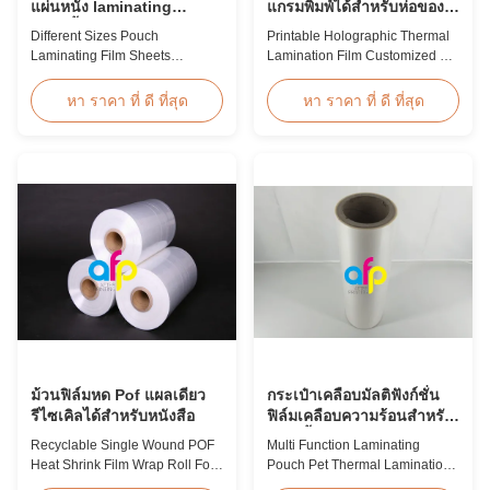
แผ่นหนัง laminating
แกรมพิมพ์ได้สำหรับห่อของ
ความชื้นการรับรอง BV
ขวัญ
Different Sizes Pouch
Printable Holographic Thermal
Laminating Film Sheets
Lamination Film Customized For
Moisture Proof BV Certification
Gift Wrapping Various Design
Customized Different Sizes /
Holographic Thermal
หา ราคา ที่ ดี ที่สุด
หา ราคา ที่ ดี ที่สุด
Thickness Laminating Pouches,
Lamination Film for Gift
Laminator Sheets We produce
Wrapping Our comprehensive
laminating pouches with various
range of holographic thermal
thicknesses and sizes.
lamination films includes a
Customization of sizes,
broad selection of designs
thickness, or packaging is
specifically for gift wrapping
welcomed. All laminator sheets
applications. Laser ...
...
ม้วนฟิล์มหด Pof แผลเดียว
กระเป๋าเคลือบมัลติฟังก์ชั่น
รีไซเคิลได้สำหรับหนังสือ
ฟิล์มเคลือบความร้อนสำหรับ
สัตว์เลี้ยงป้องกันไฟฟ้าสถิตย์
Recyclable Single Wound POF
Multi Function Laminating
Heat Shrink Film Wrap Roll For
Pouch Pet Thermal Lamination
Book Product Overview
Film Anti Static Product