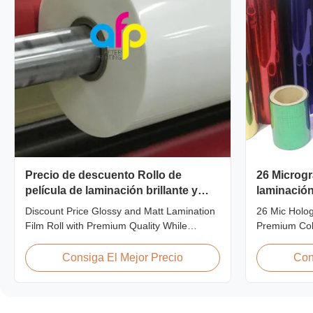
Precio de descuento Rollo de
26 Microgr
película de laminación brillante y
laminación
mate con calidad superior
película d
Discount Price Glossy and Matt Lamination
26 Mic Holog
primera ca
Film Roll with Premium Quality While
Premium Col
offering discount pricing for glossy and
Premium The
matte lamination film rolls, we maintain
Film Hologra
Consiga El Mejor Precio
Con
premium quality with the utmost sincerity.
Base Film B
This special offer is designed for partners
12 micron 1
who are building excellent reputations in
micron EVA 