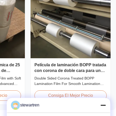
rmica de 25
Película de laminación BOPP tratada
a de
con corona de doble cara para una
laminación lisa
ilm with Soft
Double Sided Corona Treated BOPP
 papel de
advanced
Lamination Film For Smooth Lamination
neered to
Product Overview Our Thermal Lamination
lity, and
Films are manufactured using Multiple
ecio
Consiga El Mejor Precio
ls. Combining
Extrusion technology, ensuring superior
stewartren
ing-edge
finish and excellent adhesion to printed
 delivers
materials. Compatible with both Hot and