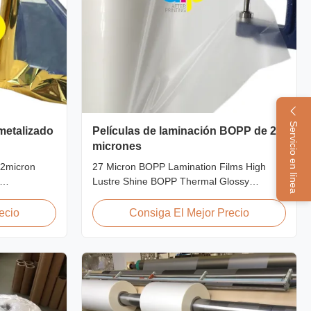
Servicio en línea
 metalizado
Películas de laminación BOPP de 27
micrones
22micron
27 Micron BOPP Lamination Films High
Lustre Shine BOPP Thermal Glossy
Printing
Laminating Film 27micron BOPP Thermal
PET Film for
Lamination Film is an environmental
ecio
Consiga El Mejor Precio
 PET
material which enhances the finished item's
m is suitable
value through high transparency and super
ing offset
luster finish. It prevents lamination from
being pressed, bubbled, and ...