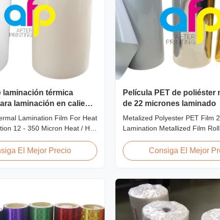
e laminación térmica
Película PET de poliéster
ra laminación en caliente
de 22 micrones laminado
de 12 a 350 micrones
rmal Lamination Film For Heat
Metalized Polyester PET Film 
tion 12 - 350 Micron Heat / Hot
Lamination Metallized Film Roll
ation Use Premium Laminating
Screen/Offset/Gravure/Intaglio 
l Lamination Film BOPP
Supported Metalized Polyester 
siga El Mejor Precio
Consiga El Mejor Pr
nation Film Technical
Thermal Lamination Polyester
ns Parameter Specification
metalized thermal lamination fil
P (Biaxially Oriented
for various printing types includ
e) Film Thickness ...
printing, screen ...