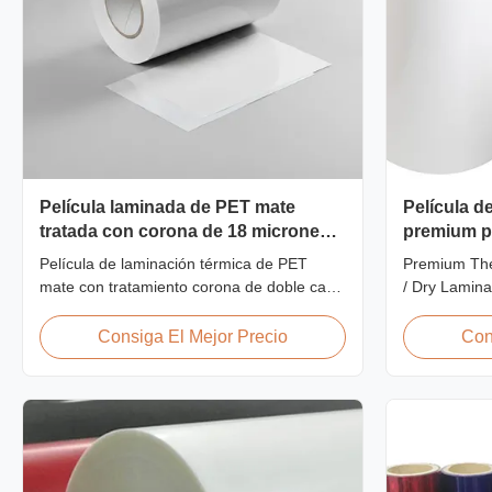
Película laminada de PET mate
Película d
tratada con corona de 18 micrones
premium pa
para tarjetas de identificación
/ en seco 
Película de laminación térmica de PET
Premium The
mate con tratamiento corona de doble cara
/ Dry Lamina
de 18 micras con alta resistencia a la
/ Dry Lamin
tracción ≥150 MPa, diseñada
Roll Therma
Consiga El Mejor Precio
Con
específicamente para la protección de
Thermal Lami
tarjetas de identificación, credenciales y
Specificatio
credenciales con una unión y durabilidad
Material BOP
superiores.
Polypropylen