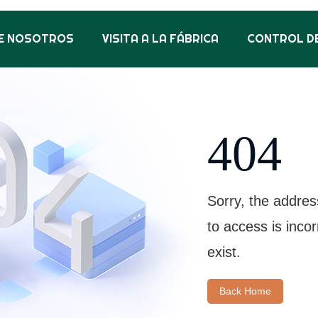
E NOSOTROS
VISITA A LA FÁBRICA
CONTROL DE
404
Sorry, the addres
to access is inco
exist.
Back Home