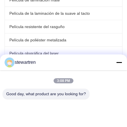
Película de laminación mate
Película de la laminación de la suave al tacto
Película resistente del rasguño
Película de poliéster metalizada
Película olográfica del laser
stewartren
película que lamina del rollo
3:08 PM
Good day, what product are you looking for?
Tel: 0086-592-5503592
Correo electrónico: sales@after-printing.com
Unidad 2601 No. 13 Jinzhong Road, Distrito de Huli, Xiamen,
China