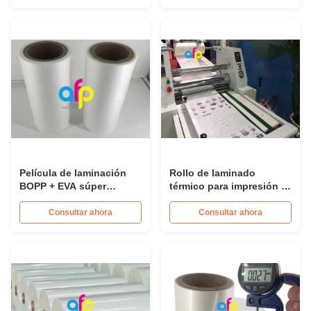
micrones de espesor
Película de laminación
Rollo de laminado
BOPP + EVA súper
térmico para impresión /
blanca, transparente y
empaque, película BOPP
brillante para laminación
brillante termosellable
Consultar ahora
Consultar ahora
de papel
suave