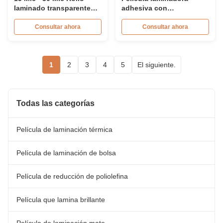
laminado transparente
adhesiva con
330m - 6000m longitud
recubrimiento brillante,
del rollo a prueba de
núcleo de 1 pulgada / 3
Consultar ahora
Consultar ahora
humedad
pulgadas, varios
grosores
1
2
3
4
5
El siguiente.
Todas las categorías
Película de laminación térmica
Película de laminación de bolsa
Película de reducción de poliolefina
Película que lamina brillante