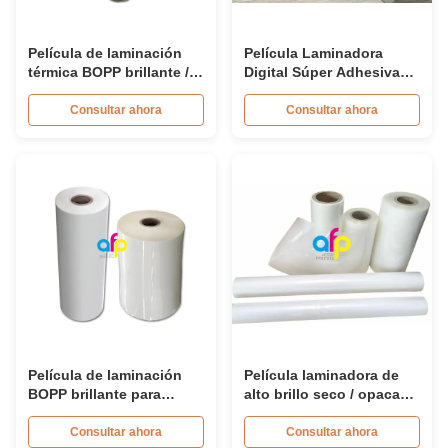
Película de laminación
Película Laminadora
térmica BOPP brillante /
Digital Súper Adhesiva
brillante / brillante de 27
de 35 Micrones
micras para folletos
Consultar ahora
Consultar ahora
Película de laminación
Película laminadora de
BOPP brillante para
alto brillo seco / opaca
laminación en caliente de
de alta transparencia 750
15 micrones - 30
mm * 150 m
Consultar ahora
Consultar ahora