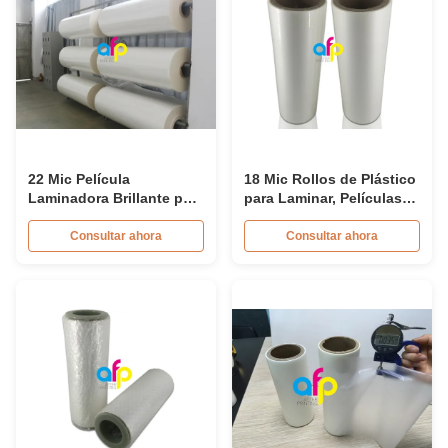
22 Mic Película
18 Mic Rollos de Plástico
Laminadora Brillante para
para Laminar, Películas
Folletos / Revistas
de Empaque Laminadas
Aprobación BV
Brillantes PET EVA
Consultar ahora
Consultar ahora