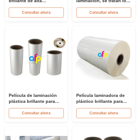
brillante de alta
laminación, se tratan los
transparencia, película
rollos de laminado de
de laminado térmico
película clara de 38 dinos
Consultar ahora
Consultar ahora
aprobada por SGS
Corona
Película de laminación
Película laminadora de
plástica brillante para
plástico brillante para
impresiones comerciales
impresión de papel o
de 12 a 350 micras de
cartón
Consultar ahora
Consultar ahora
espesor