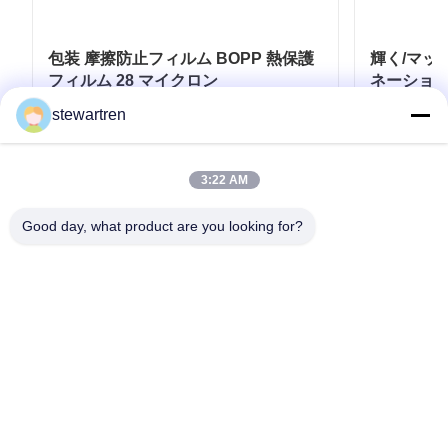
包装 摩擦防止フィルム BOPP 熱保護
輝く/マッ
フィルム 28 マイクロン
ネーショ
stewartren
お問い合わせ
3:22 AM
Good day, what product are you looking for?
テレ: 0086-592-5503592
電子メール: sales@after-printing.com
中国厦门市湖里区金钟路13号2601单元
家
製品
私たちについて
工場見学
品質管理
お問い合わせ