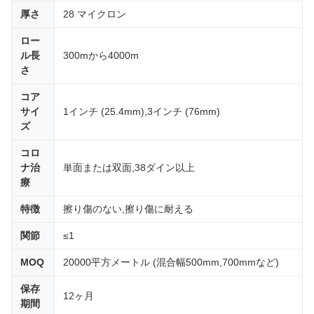
厚さ
28 マイクロン
ロー
ル長
300mから4000m
さ
コア
サイ
1インチ (25.4mm),3インチ (76mm)
ズ
コロ
ナ治
単面または双面,38ダイン以上
療
特徴
擦り傷のない,擦り傷に耐える
関節
≤1
MOQ
20000平方メートル (混合幅500mm,700mmなど)
保存
12ヶ月
期間