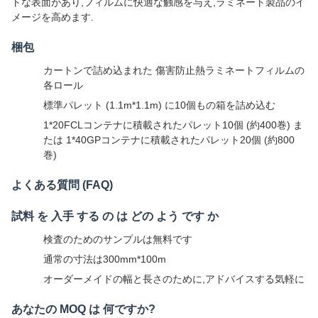
トな表面があり,フィルムに快適な触感を与え,ラミネート製品のイ
メージを高めます.
梱包
カートンで詰め込まれた 傷害防止熱ラミネートフィルムの
各ロール
標準パレット (1.1m*1.1m) に10個もの箱を詰め込む
1*20FCLコンテナに積載されたパレット10個 (約400巻) ま
たは 1*40GPコンテナに積載されたパレット20個 (約800
巻)
よくある質問 (FAQ)
試料 を 入手 する の は どの よう です か
検査のためのサンプルは無料です
通常の寸法は300mm*100m
オーダーメイドの幅と長さのために,アドバイスする気軽に
あなたの MOQ は 何ですか?