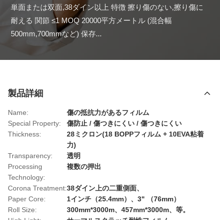
単面または双面,38ダイン以上 特徴 擦り傷のない,擦り傷に
耐える 関節 ≤1 MOQ 20000平方メートル (混合幅
500mm,700mmなど) 保存...
製品詳細
Name:
傷の抵抗力があるフィルム
Special Property:
傷防止 / 傷つきにくい / 傷つきにくい
Thickness:
28ミクロン(18 BOPPフィルム + 10EVA粘着
力)
Transparency:
透明
Processing
複数の押出
Technology:
Corona Treatment:
38ダイン上の二重側面、
Paper Core:
1インチ（25.4mm）、3" （76mm）
Roll Size:
300mm*3000m、457mm*3000m、等。