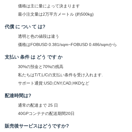
価格は主に量によって決まります
最小注文量は2万平方メートル (約500kg)
代償 に つい て は?
透明と色の値段は違う
価格はFOBUSD 0.381/sqm~FOBUSD 0.486/sqmから
支払い 条件 は どう です か
30%の預金と70%の残高
私たちはT/T,L/Cの支払い条件を受け入れます.
サポート通貨:USD,CNY,CAD,HKDなど
配達時間は?
通常の配達まで 25 日
40GPコンテナの配送期間20日
販売後サービスはどうですか?