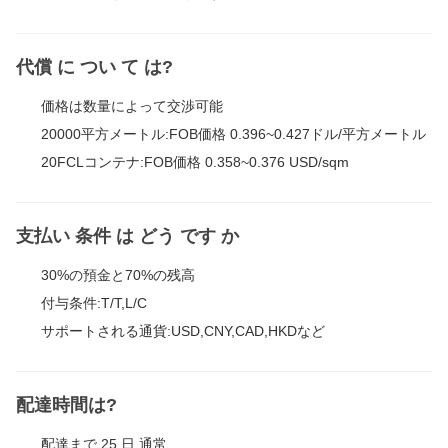
代償 に つい て は?
価格は数量によって交渉可能
20000平方メートル:FOB価格 0.396~0.427ドル/平方メートル
20FCLコンテナ:FOB価格 0.358~0.376 USD/sqm
支払い 条件 は どう です か
30%の預金と70%の残高
付与条件:T/T,L/C
サポートされる通貨:USD,CNY,CAD,HKDなど
配達時間は?
配達まで 25 日 通常