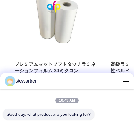
プレミアムマットソフトタッチラミネ
高級ラミネ
ーションフィルム 30ミクロン
性ベルベッ
ロン - 3
stewartren
お問い合わせ
10:43 AM
Good day, what product are you looking for?
テレ: 0086-592-5503592