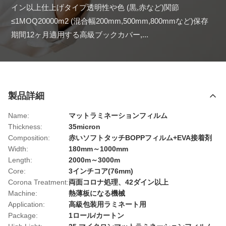
イン以上仕上げタイプ透明性や色 (黒,赤など)関節
≤1MOQ20000m2 (混合幅200mm,500mm,800mmなど)保存
期間12ヶ月適用する高級ブックカバー,...
製品詳細
Name:
マットラミネーションフィルム
Thickness:
35micron
Composition:
赤いソフトタッチBOPPフィルム+EVA接着剤
Width:
180mm～1000mm
Length:
2000m～3000m
Core:
3インチコア(76mm)
Corona Treatment:
両面コロナ処理、42ダイン以上
Machine:
熱薄板になる機械
Application:
高級包装用ラミネート用
Package:
1ロール/カートン