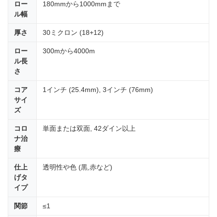
ロー
180mmから1000mmまで
ル幅
厚さ
30ミクロン (18+12)
ロー
300mから4000m
ル長
さ
コア
1インチ (25.4mm), 3インチ (76mm)
サイ
ズ
コロ
単面または双面, 42ダイン以上
ナ治
療
仕上
透明性や色 (黒,赤など)
げタ
イプ
関節
≤1