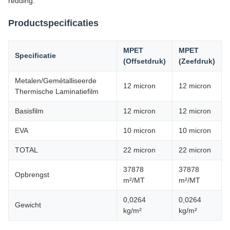
redding.
Productspecificaties
MPET
MPET
Specificatie
(Offsetdruk)
(Zeefdruk)
Metalen/Gemétalliseerde
12 micron
12 micron
Thermische Laminatiefilm
Basisfilm
12 micron
12 micron
EVA
10 micron
10 micron
TOTAL
22 micron
22 micron
37878
37878
Opbrengst
m²/MT
m²/MT
0,0264
0,0264
Gewicht
kg/m²
kg/m²