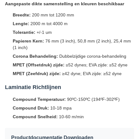
Aangepaste dikte samenstelling en kleuren beschikbaar
Breedte:
200 mm tot 1200 mm
Lengte:
2000 m tot 4000 m
Tolerantie:
+/-1 um
Papieren Kern:
76 mm (3 inch), 50,8 mm (2 inch), 25,4 mm
(1 inch)
Corona Behandeling:
Dubbelzijdige corona-behandeling
MPET (Offsetdruk) zijde:
≥52 dynes; EVA zijde: ≥52 dyne
MPET (Zeefdruk) zijde:
≥42 dyne; EVA zijde: ≥52 dyne
Laminatie Richtlijnen
Compound Temperatuur:
90ºC-150ºC (194ºF-302ºF)
Compound Druk:
10-18 mpa
Compound Snelheid:
10-60 m/min
Productdocumentatie Downloaden