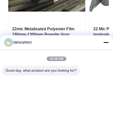
22mic Metalisated Polyester Film
22 Mic PET
180mm-1300mm Breedte Voor
laminatie 
papier / karton
SGS-goed
stewartren
Krijg Beste Prijs
10:38 AM
Good day, what product are you looking for?
Tel: 0086-592-5503592
E-mail: sales@after-printing.com
Unit 2601 No. 13 Jinzhong Road, Huli District, Xiamen, China