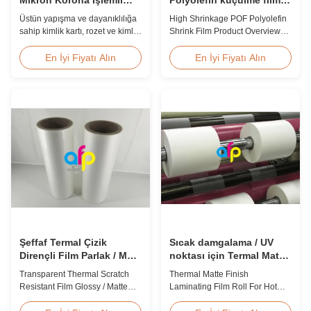
Mat PET Laminasyon
12.5mikron 15mikron
Üstün yapışma ve dayanıklılığa
High Shrinkage POF Polyolefin
Filmi
19mikron 25mikron
sahip kimlik kartı, rozet ve kimlik
Shrink Film Product Overview
bilgileri koruması için özel
High Shrinkage POF Wrap Film
olarak tasarlanmış, ≥150 MPa
Polyolefin Shrink Film available
En İyi Fiyatı Alın
En İyi Fiyatı Alın
yüksek gerilme mukavemetine
in 12.5micron, 15micron,
sahip 18 mikron çift tarafı
19micron, and 25micron
koronalı mat PET termal
thicknesses. Product
laminasyon filmi.
Specifications Product Name:
Polyolefin POF Heat Shrink
Wrap Film Material: PP + PE
Shrinkage Ratio: Over 60% ...
Şeffaf Termal Çizik
Sıcak damgalama / UV
Dirençli Film Parlak / Mat
noktası için Termal Mat
Finish Laminasyon Filmi
Finish Laminating Film
Transparent Thermal Scratch
Thermal Matte Finish
SGS Onayı
Roll
Resistant Film Glossy / Matte
Laminating Film Roll For Hot
Finish Laminating Film SGS
Stamping / Spot UV Product