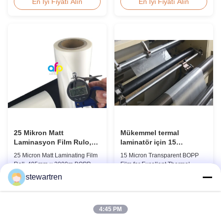
Approval Price Offer Glossy and
Overview Thermal Roll Matte
En İyi Fiyatı Alın
En İyi Fiyatı Alın
Matte Scratch Resistant Thermal
Laminating Film 42 Dynes
Lamination Film China Supplier
Double Corona Treatment
Item Price Offer Glossy and
Thermal Roll Matte Laminating
Matte Scratch Resistant Thermal
Film for Hot Stamping and Spot
Lamination Film China Supplier
UV Product Specifications
Material BOPP + EVA Roll ...
Specifications Model No. AFP-
Y18 AFP-Y20 AFP-Y22 AFP-
Y21 ...
25 Mikron Matt
Mükemmel termal
Laminasyon Film Rulo,
laminatör için 15
495mm * 3000m BOPP
mikronluk şeffaf BOPP
25 Micron Matt Laminating Film
15 Micron Transparent BOPP
Laminasyon Filmleri
filmi
Roll, 495mm × 3000m BOPP
Film for Excellent Thermal
Lamination Films Matt 25micron
Lamination Product Overview
stewartren
BOPP Thermal Lamination Film,
This highly transparent Thermal
En İyi Fiyatı Alın
En İyi Fiyatı Alın
Roll Measured 495mm × 3000m
Lamination Film is designed to
Product Specifications
preserve the original color and
Specifications AFP-L18 AFP-
appearance of printed materials.
4:45 PM
L21 AFP-L24 AFP-L25 AFP-Y20
Available in multiple