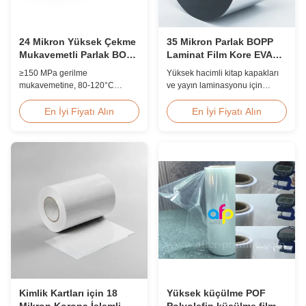
24 Mikron Yüksek Çekme
35 Mikron Parlak BOPP
Mukavemetli Parlak BOPP
Laminat Film Kore EVA
Laminasyon Filmi 80-
Yüksek Hız 60m/min
≥150 MPa gerilme
Yüksek hacimli kitap kapakları
120C Baskı Sonrası
mukavemetine, 80-120°C
ve yayın laminasyonu için
çalışma sıcaklığı aralığına ve 60
tasarlanmış, birinci sınıf Kore
m/dak laminasyon hızına sahip,
EVA yapışkanlı, 2200 mm
En İyi Fiyatı Alın
En İyi Fiyatı Alın
ticari baskı ortamlarında baskı
genişlik, 60 m/dak laminasyon
sonrası son işlem için optimize
hızı, %92 optik berraklık ile 35
edilmiş 24 mikron yüksek
mikron parlak BOPP termal
gerilimli parlak BOPP termal
laminasyon filmi.
laminasyon filmi.
Kimlik Kartları için 18
Yüksek küçülme POF
Mikron Korona İşlemli
Polyolefin küçülme filmi