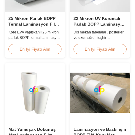
25 Mikron Parlak BOPP
22 Mikron UV Korumalı
Termal Laminasyon Filmi
Parlak BOPP Laminasyon
Kore EVA 2200mm
Filmi Çizilmeye Dayanıklı
Kore EVA yapışkanlı 25 mikron
Dış mekan tabelaları, posterler
parlak BOPP termal laminasyon
ve uzun süreli teşhir
filmi, 2200 mm maksimum
uygulamaları için tasarlanmış,
genişlik, ≥150 MPa yüksek
dahili UV inhibitörlerine,
En İyi Fiyatı Alın
En İyi Fiyatı Alın
gerilme mukavemeti, kristal
çizilmeye karşı dayanıklı sert
netliğinde şeffaflıkla belge ve
kaplamaya, 2000 mm genişliğe
fotoğraf koruması için idealdir.
ve ≥%92 optik netliğe sahip 22
mikron parlak BOPP termal
laminasyon filmi.
Mat Yumuşak Dokunuş
Laminasyon ve Baskı için
Mat Laminasyon Filmi
BOPP EVA Kuru Mat