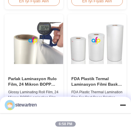
suitable for various printing
discount pricing for glossy and
En İyi Fiyatı Alın
En İyi Fiyatı Alın
methods, particularly offset
matte lamination film rolls, we
printing. It consists of BOPP +
maintain premium quality with
EVA composite materials. BOPP
the utmost sincerity. This special
(biaxially oriented
offer is designed for partners
polypropylene) serves as the
who are building excellent
base film produced through
reputations in their ...
extrusion coating ...
Parlak Laminasyon Rulo
FDA Plastik Termal
Film, 24 Mikron BOPP
Laminasyon Filmi Baskı
Laminasyon Filmi 445mm
Sonrası Laminat
Glossy Laminating Roll Film, 24
FDA Plastic Thermal Lamination
* 3000m Rulo
Micron BOPP Lamination Film
Film For Post Press Printing
445mm × 3000m Roll Product
Laminate Transparent Plastic
stewartren
Overview Glossy 24micron
Roll Thermal Lamination Film
En İyi Fiyatı Alın
En İyi Fiyatı Alın
BOPP Thermal Lamination Film,
for Post-press Printing Laminate
Roll 445mm Wide 3000m Long
BOPP Thermal Lamination Film
Product Specifications
Parameter Specification
6:58 PM
Specifications Model No. AFP-
Material BOPP (Biaxially