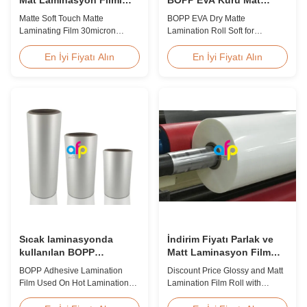
30mikron 35mikron Lüks
Laminasyon Rulosu
Matte Soft Touch Matte
BOPP EVA Dry Matte
Paket Tüketimi İçin
Yumuşak
Laminating Film 30micron
Lamination Roll Soft for
35micron For Luxury Packaging
Lamination and Printing BOPP
Consumption Fingerprint Free
EVA Dry Matte Lamination Film
En İyi Fiyatı Alın
En İyi Fiyatı Alın
Soft Touch Matte Laminating
for Lamination and Printing
Film for Luxury Packaging
BOPP EVA Dry Matte
Consumption Unlike standard
Lamination Film is made of
soft touch films, our fingerprint-
BOPP matte base film and EVA
free laminate is specifically
glue. The matte finishing is
engineered for luxury packaging
usually double corona treated
applications. ...
with value up to 42 dynes, ...
Sıcak laminasyonda
İndirim Fiyatı Parlak ve
kullanılan BOPP
Matt Laminasyon Film
yapıştırıcı laminatör filmi
Rulo
BOPP Adhesive Lamination
Discount Price Glossy and Matt
Film Used On Hot Lamination
Lamination Film Roll with
BOPP Thermal lamination film is
Premium Quality While offering