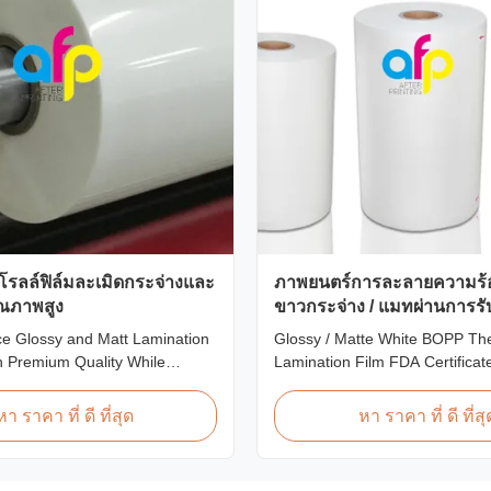
โรลล์ฟิล์มละเมิดกระจ่างและ
ภาพยนตร์การละลายความร้
ุณภาพสูง
ขาวกระจ่าง / แมทผ่านการร
FDA
ce Glossy and Matt Lamination
Glossy / Matte White BOPP Th
th Premium Quality While
Lamination Film FDA Certifica
ount pricing for glossy and
Premium Quality White BOPP 
ion film rolls, we maintain
Laminating Film BOPP Thermal
หา ราคา ที่ ดี ที่สุด
หา ราคา ที่ ดี ที่สุ
ty with the utmost sincerity.
Film is a plastic thin film desig
offer is designed for partners
lamination. It utilizes BOPP fil
ing excellent reputations in
material layer and EVA as the h