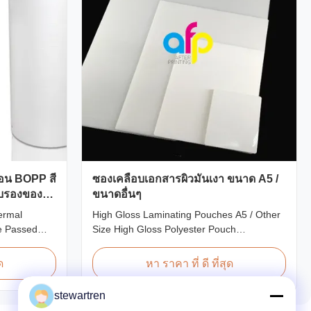
อน BOPP สี
ซองเคลือบเอกสารผิวมันเงา ขนาด A5 /
ับรองของ
ขนาดอื่นๆ
ermal
High Gloss Laminating Pouches A5 / Other
te Passed
Size High Gloss Polyester Pouch
Thermal
Lamination Film PET+ EVA, Size
 Lamination
A2/A3/A4/A5/A6/A7/A8/B4/B5 Specifications
ด
หา ราคา ที่ ดี ที่สุด
ned for paper
Popular Thickness Popular Size Application
m as the base
Packing 60micron | 2.4mil | 240gauge
stewartren
eat-sensitive
54mm * 86mm | 2.13" * 3.39" Credit Card