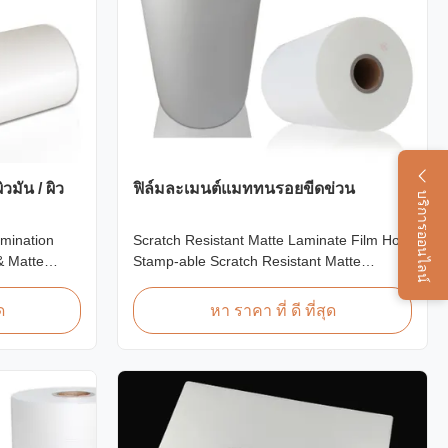
มัน / ผิว
ฟิล์มละเมนต์แมททนรอยขีดข่วน
บริการออนไลน์
amination
Scratch Resistant Matte Laminate Film Hot
& Matte
Stamp-able Scratch Resistant Matte
Scratch
Laminate Film for Printing Paper and
ations Item
Cardboard Scratch resistant matte laminate
ด
หา ราคา ที่ ดี ที่สุด
al BOPP +
film is one of the plastic laminate films we
0mm
produce, featuring excellent anti-scuff
 Roll Length
properties. It is available for both wet and
...
thermal ...