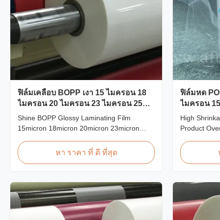
ฟิล์มเคลือบ BOPP เงา 15 ไมครอน 18
ฟิล์มหด PO
ไมครอน 20 ไมครอน 23 ไมครอน 25
ไมครอน 15
ไมครอน
ไมครอน
Shine BOPP Glossy Laminating Film
High Shrinka
15micron 18micron 20micron 23micron
Product Ove
25micron High Gloss Laminate Plastic Roll
Wrap Film Po
Thickness 15micron to 30micron Shine
in 12.5micro
หา ราคา ที่ ดี ที่สุด
BOPP Thermal Lamination Film As a
25micron thi
professional plastic roll supplier for BOPP
Specificatio
Thermal Lamination Film, we produce high
POF Heat Shr
gloss laminate rolls that ...
PE Shrinkage