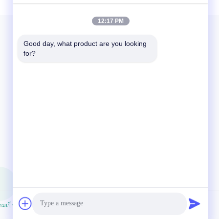
100pcs/box 75micron | 3.0mil | ...
12:17 PM
Good day, what product are you looking 
for?
ติดต่อเรา
86-592-5503592
07:30-23:59
sales@after-printing.com
ยูนิต 2601 เลขที่ 13 ถนนจินจอง, เขตฮูลี, เชียงราย, จีน
มเป็นส่วนตัว