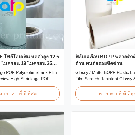
F โพลีโอเลฟิน หดตัวสูง 12.5
ฟิล์มเคลือบ BOPP พลาสติกผิว
 ไมครอน 19 ไมครอน 25
ด้าน ทนต่อรอยขีดข่วน
ge POF Polyolefin Shrink Film
Glossy / Matte BOPP Plastic L
rview High Shrinkage POF
Film Scratch Resistant Glossy 
lyolefin Shrink Film available
BOPP Plastic Lamination Film 
n, 15micron, 19micron, and
Resistant Film Product Specific
หา ราคา ที่ ดี ที่สุด
หา ราคา ที่ ดี ที่สุ
cknesses. Product
Scratch Resistant Film Materi
ns Product Name: Polyolefin
EVA Roll Width 180mm - 100
ink Wrap Film Material: PP +
Thickness 24micron - 32micron
 Ratio: Over 60% ...
300m - 4000m Core Size 1 inch 