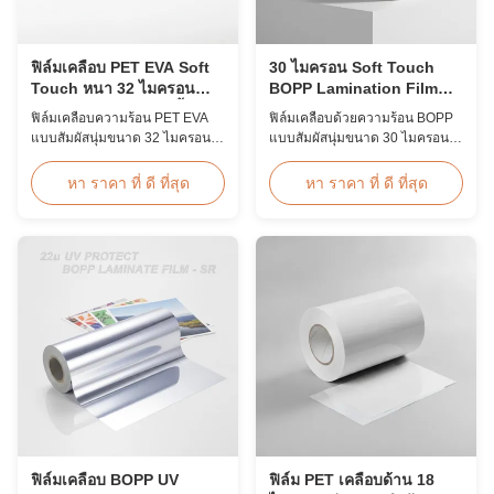
ฟิล์มเคลือบ PET EVA Soft
30 ไมครอน Soft Touch
Touch หนา 32 ไมครอน
BOPP Lamination Film
ป้องกัน UV และความชื้น
Double Corona รักษา
ฟิล์มเคลือบความร้อน PET EVA
ฟิล์มเคลือบด้วยความร้อน BOPP
สำหรับรูปถ่าย
แบบสัมผัสนุ่มขนาด 32 ไมครอน
แบบสัมผัสนุ่มขนาด 30 ไมครอน
พร้อมการเคลือบโคโรนาสองด้าน
พร้อมการเคลือบโคโรนาสองด้าน
การป้องกันรังสียูวี แผงกั้นความชื้น
(≥42ไดน์) พื้นผิวสัมผัสที่นุ่มนวล
หา ราคา ที่ ดี ที่สุด
หา ราคา ที่ ดี ที่สุด
พื้นผิวสัมผัสที่นุ่มนวล ออกแบบมา
เหมาะสำหรับอัลบั้มภาพระดับ
สำหรับอัลบั้มภาพระดับพรีเมียม
พรีเมียม หนังสืองานแต่งงาน และ
หนังสืองานแต่งงาน และบรรจุ
การตกแต่งภาพพิมพ์ที่หรูหรา
ภัณฑ์หรูหราที่ต้องการการปกป้อง
ความกว้างและความยาวที่กำหนด
รอบด้าน
เองที่มีอยู่
ฟิล์มเคลือบ BOPP UV
ฟิล์ม PET เคลือบด้าน 18