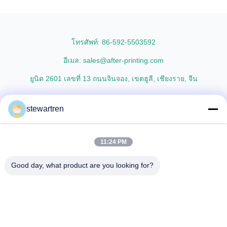
UV Varnish applications.
Combining high-quality
Technical Specifications
materials with cutting-edge
Parameter Specification
multiple extrusion technology, it
Material PET (Polyester) ...
delivers superior ...
โทรศัพท์: 86-592-5503592
อีเมล: sales@after-printing.com
ยูนิต 2601 เลขที่ 13 ถนนจินจอง, เขตฮูลี, เชียงราย, จีน
stewartren
บ้าน
สินค้า
เกี่ยวกับเรา
ทัวร์โรงงาน
การควบคุมคุณภาพ
ติดต่อเรา
ขอทุน
11:24 PM
© 2026 Xiamen After-printing Finishing Supplies Co.,Ltd. All Rights
Good day, what product are you looking for?
Reserved.