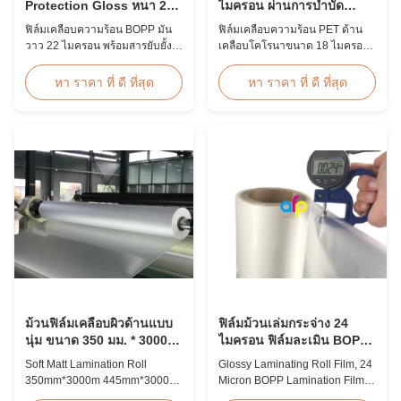
Protection Gloss หนา 22
ไมครอน ผ่านการบำบัด
ไมครอน ป้องกันรอยขีดข่วน
โคโรนาสำหรับบัตรประจำ
ฟิล์มเคลือบความร้อน BOPP มัน
ฟิล์มเคลือบความร้อน PET ด้าน
ตัว
วาว 22 ไมครอน พร้อมสารยับยั้ง
เคลือบโคโรนาขนาด 18 ไมครอน
UV ในตัว เคลือบแข็งป้องกันรอย
ที่มีความต้านทานแรงดึงสูง ≥150
ขีดข่วน ความกว้าง 2000 มม. และ
MPa ออกแบบมาเป็นพิเศษสำหรับ
หา ราคา ที่ ดี ที่สุด
หา ราคา ที่ ดี ที่สุด
ความคมชัดของแสง ≥92%
บัตรประจำตัว ตราสัญลักษณ์ และ
ออกแบบมาสำหรับป้ายกลางแจ้ง
การปกป้องข้อมูลประจำตัวด้วย
โปสเตอร์ และการใช้งานแสดงผล
การยึดเกาะและความทนทานที่
ในระยะยาว
เหนือกว่า
ม้วนฟิล์มเคลือบผิวด้านแบบ
ฟิล์มม้วนเล่มกระจ่าง 24
นุ่ม ขนาด 350 มม. * 3000 ม.
ไมครอน ฟิล์มละเมิน BOPP
ขนาด 445 มม. * 3000 ม.
445mm * 3000m Roll
Soft Matt Lamination Roll
Glossy Laminating Roll Film, 24
การรีดหลายชั้น
350mm*3000m 445mm*3000m
Micron BOPP Lamination Film
Multiple Extrusion Leading
445mm × 3000m Roll Product