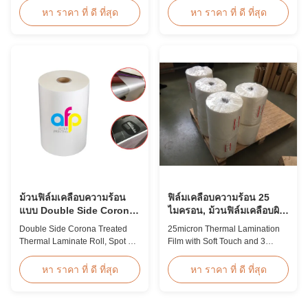
Professional Glossy Matt Film
Overview Glossy 24micron
หา ราคา ที่ ดี ที่สุด
หา ราคา ที่ ดี ที่สุด
Lamination Roll Manufacturer
BOPP Thermal Lamination Film,
As a leading professional
Roll 445mm Wide 3000m Long
manufacturer and supplier for
Product Specifications
glossy and matt film lamination
Specifications Model No. AFP-
rolls, we have been producing
L18 AFP-L21 AFP-L24 AFP-L25
high-quality products since
AFP-Y20 AFP-Y25 AFP-Y27
2008. We utilize 8 ...
Type Glossy Glossy Glossy ...
ม้วนฟิล์มเคลือบความร้อน
ฟิล์มเคลือบความร้อน 25
แบบ Double Side Corona
ไมครอน, ม้วนฟิล์มเคลือบผิว
Treated , ฟิล์มเคลือบความ
นุ่ม รวมกับแกนกระดาษ 3
Double Side Corona Treated
25micron Thermal Lamination
ร้อนแบบ Spot UV Varnish
ชิ้น
Thermal Laminate Roll, Spot UV
Film with Soft Touch and 3
Varnish Thermal Film Product
Paper Core This advanced
Overview Double Sides Corona
thermal lamination film is
หา ราคา ที่ ดี ที่สุด
หา ราคา ที่ ดี ที่สุด
Treated Thermal Lamination
engineered to enhance the
Film, specially designed for
appearance, durability, and
optimal performance with Spot
functionality of printed materials.