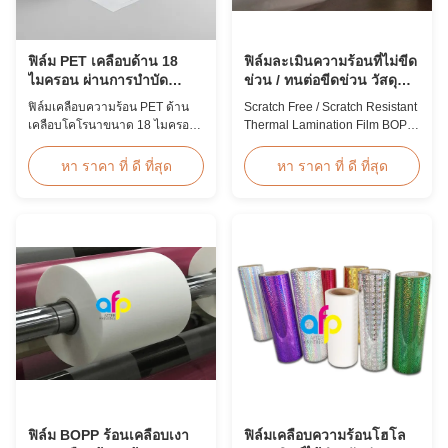
ฟิล์ม PET เคลือบด้าน 18
ฟิล์มละเมินความร้อนที่ไม่ขีด
ไมครอน ผ่านการบำบัด
ข่วน / ทนต่อขีดข่วน วัสดุ
โคโรนาสำหรับบัตรประจำ
BOPP
ฟิล์มเคลือบความร้อน PET ด้าน
Scratch Free / Scratch Resistant
ตัว
เคลือบโคโรนาขนาด 18 ไมครอน
Thermal Lamination Film BOPP
ที่มีความต้านทานแรงดึงสูง ≥150
Material Product Overview Anti-
MPa ออกแบบมาเป็นพิเศษสำหรับ
scratch thermal lamination film
หา ราคา ที่ ดี ที่สุด
หา ราคา ที่ ดี ที่สุด
บัตรประจำตัว ตราสัญลักษณ์ และ
(also known as scratch free
การปกป้องข้อมูลประจำตัวด้วย
lamination film, scratch resistant
การยึดเกาะและความทนทานที่
lamination film) is manufactured
เหนือกว่า
using BOPP base material. The
film features scratch resistant
coating on one ...
ฟิล์ม BOPP ร้อนเคลือบเงา
ฟิล์มเคลือบความร้อนโฮโล