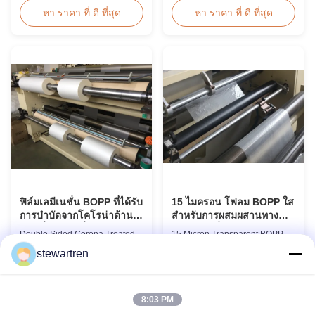
Thermal Laminating Film Roll
Film PET+ EVA, Size
หา ราคา ที่ ดี ที่สุด
หา ราคา ที่ ดี ที่สุด
Thermal Laminating Film Roll is
A2/A3/A4/A5/A6/A7/A8/B4/B5
used to laminate printed paper
Specifications Popular
or paperboard by heating the
Thickness Popular Size
coated EVA via roll laminator
Application Packing 60micron |
machines. Available in two
2.4mil | 240gauge 54mm *
finishings: Glossy (also called
86mm | 2.13" * 3.39" Credit Card
Bright ...
100pcs/box 75micron | 3.0mil |
...
ฟิล์มเลมีเนชั่น BOPP ที่ได้รับ
15 ไมครอน โฟลม BOPP ใส
การบําบัดจากโคโรน่าด้าน
สําหรับการผสมผสานทาง
สองเพื่อเลมีเนชั่นเรียบ
ความร้อนที่ดี
Double Sided Corona Treated
15 Micron Transparent BOPP
BOPP Lamination Film For
Film for Excellent Thermal
stewartren
Smooth Lamination Product
Lamination Product Overview
Overview Our Thermal
This highly transparent Thermal
หา ราคา ที่ ดี ที่สุด
หา ราคา ที่ ดี ที่สุด
Lamination Films are
Lamination Film is designed to
manufactured using Multiple
preserve the original color and
8:03 PM
Extrusion technology, ensuring
appearance of printed materials.