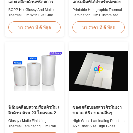
และเคลือบด้านพร้อมกาว
แกรมพิมพ์ได้สำหรับห่อของ
EVA
ขวัญ
BOPP Hot Glossy And Matte
Printable Holographic Thermal
Thermal Film With Eva Glue
Lamination Film Customized For
Product Overview Non-toxic,
Gift Wrapping Various Design
pollution-free thermal film
Holographic Thermal
หา ราคา ที่ ดี ที่สุด
หา ราคา ที่ ดี ที่สุด
featuring high transparency,
Lamination Film for Gift
excellent gloss, low static
Wrapping Our comprehensive
properties, wear resistance,
range of holographic thermal
long corona aging life, minimal
lamination films includes a
defects, and easy tear-off
broad selection of designs
characteristics. This product is
specifically for gift wrapping
primarily ...
applications. Laser ...
ฟิล์มเคลือบความร้อนผิวมัน /
ซองเคลือบเอกสารผิวมันเงา
ผิวด้าน ม้วน 23 ไมครอน 25
ขนาด A5 / ขนาดอื่นๆ
ไมครอน
Glossy / Matte Finishing
High Gloss Laminating Pouches
Thermal Laminating Film Roll
A5 / Other Size High Gloss
23micron 25micron FDA Quality
Polyester Pouch Lamination