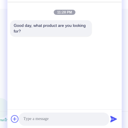
Material PET (Polyester) ...
11:28 PM
Good day, what product are you looking 
for?
ติดต่อเรา
86-592-5503592
07:30-23:59
sales@after-printing.com
ยูนิต 2601 เลขที่ 13 ถนนจินจอง, เขตฮูลี, เชียงราย, จีน
มเป็นส่วนตัว