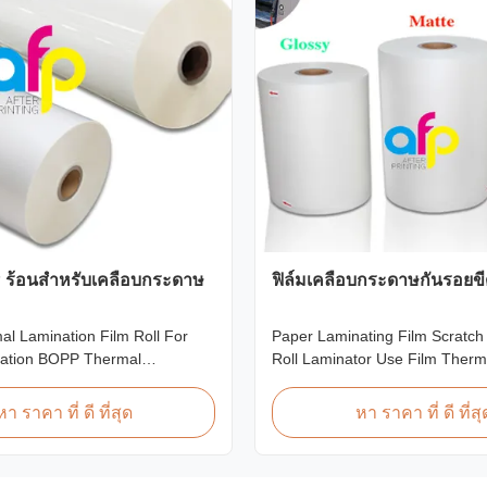
P ร้อนสำหรับเคลือบกระดาษ
ฟิล์มเคลือบกระดาษกันรอยขี
l Lamination Film Roll For
Paper Laminating Film Scratch
ation BOPP Thermal
Roll Laminator Use Film Therm
lm is workable for different ways
Lamination Film, Glossy / Matt 
specially offset printing. It is
Paper Laminate We produce tw
หา ราคา ที่ ดี ที่สุด
หา ราคา ที่ ดี ที่สุ
of BOPP + EVA. BOPP,
thermal lamination film based o
of biaxially oriented
material for different printing 
e, is the base film that we use
paper thickness: BOPP Therma