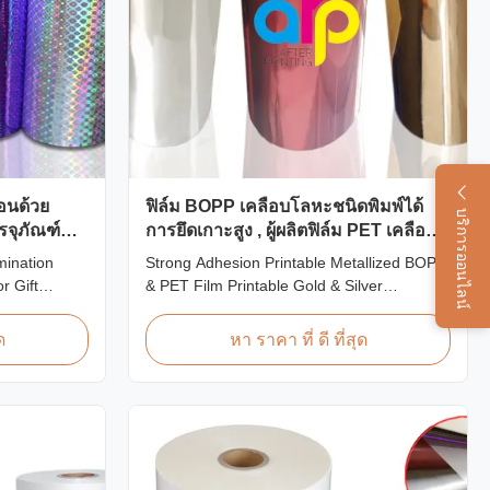
อนด้วย
ฟิล์ม BOPP เคลือบโลหะชนิดพิมพ์ได้
บริการออนไลน์
จุภัณฑ์
การยึดเกาะสูง , ผู้ผลิตฟิล์ม PET เคลือบ
โลหะ
mination
Strong Adhesion Printable Metallized BOPP
r Gift
& PET Film Printable Gold & Silver
ft Packaging
Polyester Metallic/Metalized Film Our
l Lamination
metallized thermal laminating film creates
ด
หา ราคา ที่ ดี ที่สุด
offers a broad
an aluminum paper-like finish when
ifts. This
laminated with paper substrates. Ideal for
ilm makes
packaging applications including grocery,
medicine, wine boxes, ...