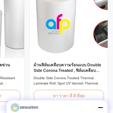
ดข่วน
ม้วนฟิล์มเคลือบความร้อนแบบ Double
Side Corona Treated , ฟิล์มเคลือบ
ความร้อนแบบ Spot UV Varnish
 Resistant
Double Side Corona Treated Thermal
al
Laminate Roll, Spot UV Varnish Thermal
Film For
Film Product Overview Double Sides
o types of
Corona Treated Thermal Lamination Film,
ด
หา ราคา ที่ ดี ที่สุด
n base film
specially designed for optimal performance
methods and
with Spot UV Varnish applications. Technical
stewartren
l Lamination
Specifications Parameter Specification