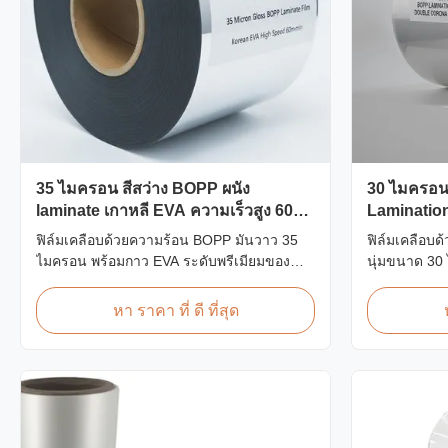
35 ไมครอน สีสว่าง BOPP ผนัง
30 ไมครอน
laminate เกาหลี EVA ความเร็วสูง 60m /
Laminatio
min
รักษา
ฟิล์มเคลือบด้วยความร้อน BOPP มันวาว 35
ฟิล์มเคลือบ
ไมครอน พร้อมกาว EVA ระดับพรีเมียมของ
นุ่มขนาด 30
เกาหลี ความกว้าง 2200 มม. ความเร็วในการ
โคโรนาสองด้าน
เคลือบ 60 ม./นาที ความชัดเจนของแสง 92%
นวล เหมาะสำห
หา ราคา ที่ ดี ที่สุด
ออกแบบมาสำหรับปกหนังสือปริมาณมากและ
หนังสืองานแต
การเคลือบสิ่งพิมพ์
หรูหรา ความ
มีอยู่