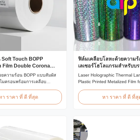
 Soft Touch BOPP
ฟิล์มเคลือบโลหะด้วยความร้
n Film Double Corona
เลเซอร์โฮโลแกรมสำหรับบรร
ของขวัญ
ด้วยความร้อน BOPP แบบสัมผัส
Laser Holographic Thermal La
 ไมครอนพร้อมการเคลือบ
Plastic Printed Metalized Film fo
 (≥42ไดน์) พื้นผิวสัมผัสที่นุ่ม
Packaging Product Overview Gi
รับอัลบั้มภาพระดับพรีเมียม
Film Laser Holographic Therma
หา ราคา ที่ ดี ที่สุด
หา ราคา ที่ ดี ที่สุ
่งงาน และการตกแต่งภาพพิมพ์ที่
Plastic Printed Metalized Film 
กว้างและความยาวที่กำหนดเองที่
range of designs for wrapping g
laser holographic lamination f
packaging ...