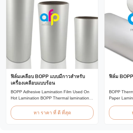
ฟิล์มเคลือบ BOPP แบบมีกาวสำหรับ
ฟิล์ม BOP
เครื่องเคลือบแบบร้อน
BOPP Adhesive Lamination Film Used On
BOPP Therma
Hot Lamination BOPP Thermal lamination
Paper Lamin
film is suitable for various printing methods,
lamination fi
particularly offset printing. It consists of
of printing, e
หา ราคา ที่ ดี ที่สุด
BOPP + EVA composite materials. BOPP
composited 
(biaxially oriented polypropylene) serves as
abbreviation 
the base film produced through extrusion
polypropylen