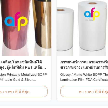
 เคลือบโลหะชนิดพิมพ์ได้
ภาพยนตร์การละลายความร้
ูง , ผู้ผลิตฟิล์ม PET เคลือบ
ขาวกระจ่าง / แมทผ่านการร
FDA
ion Printable Metallized BOPP
Glossy / Matte White BOPP Th
rintable Gold & Silver
Lamination Film FDA Certifica
tallic/Metalized Film Our
Premium Quality White BOPP 
hermal laminating film creates
Laminating Film BOPP Thermal
หา ราคา ที่ ดี ที่สุด
หา ราคา ที่ ดี ที่สุ
paper-like finish when
Film is a plastic thin film desig
th paper substrates. Ideal for
lamination. It utilizes BOPP fil
plications including grocery,
material layer and EVA as the h