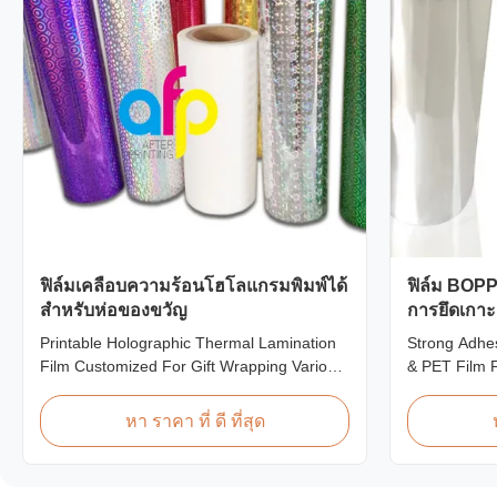
ฟิล์มเคลือบความร้อนโฮโลแกรมพิมพ์ได้
ฟิล์ม BOPP
สำหรับห่อของขวัญ
การยึดเกาะส
โลหะ
Printable Holographic Thermal Lamination
Strong Adhes
Film Customized For Gift Wrapping Various
& PET Film P
Design Holographic Thermal Lamination
Polyester Me
Film for Gift Wrapping Our comprehensive
metallized t
หา ราคา ที่ ดี ที่สุด
range of holographic thermal lamination
an aluminum 
films includes a broad selection of designs
laminated wi
specifically for gift wrapping applications.
packaging ap