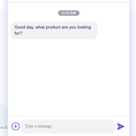
15micron to 30micron Adhesion ...
2:14 AM
Good day, what product are you looking 
for?
ติดต่อเรา
86-592-5503592
07:30-23:59
sales@after-printing.com
ยูนิต 2601 เลขที่ 13 ถนนจินจอง, เขตฮูลี, เชียงราย, จีน
มเป็นส่วนตัว