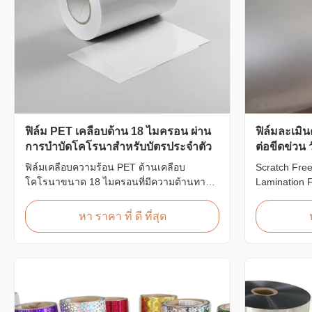
ฟิล์ม PET เคลือบด้าน 18 ไมครอน ผ่าน
ฟิล์มละเมิน
การบำบัดโคโรนาสำหรับบัตรประจำตัว
ต่อขีดข่วน
ฟิล์มเคลือบความร้อน PET ด้านเคลือบ
Scratch Free
โคโรนาขนาด 18 ไมครอนที่มีความต้านทาน
Lamination 
แรงดึงสูง ≥150 MPa ออกแบบมาเป็นพิเศษ
Overview Ant
สำหรับบัตรประจำตัว ตราสัญลักษณ์ และการ
film (also k
หา ราคา ที่ ดี ที่สุด
ปกป้องข้อมูลประจำตัวด้วยการยึดเกาะและ
film, scratch 
ความทนทานที่เหนือกว่า
manufacture
The film feat
on one ...