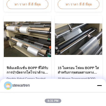
Thermal Laminating Film Roll
Film PET+ EVA, Size
หา ราคา ที่ ดี ที่สุด
หา ราคา ที่ ดี ที่สุด
Thermal Laminating Film Roll is
A2/A3/A4/A5/A6/A7/A8/B4/B5
used to laminate printed paper
Specifications Popular
or paperboard by heating the
Thickness Popular Size
coated EVA via roll laminator
Application Packing 60micron |
machines. Available in two
2.4mil | 240gauge 54mm *
finishings: Glossy (also called
86mm | 2.13" * 3.39" Credit Card
Bright ...
100pcs/box 75micron | 3.0mil |
...
ฟิล์มเลมีเนชั่น BOPP ที่ได้รับ
15 ไมครอน โฟลม BOPP ใส
การบําบัดจากโคโรน่าด้าน
สําหรับการผสมผสานทาง
สองเพื่อเลมีเนชั่นเรียบ
ความร้อนที่ดี
Double Sided Corona Treated
15 Micron Transparent BOPP
BOPP Lamination Film For
Film for Excellent Thermal
stewartren
Smooth Lamination Product
Lamination Product Overview
Overview Our Thermal
This highly transparent Thermal
หา ราคา ที่ ดี ที่สุด
หา ราคา ที่ ดี ที่สุด
Lamination Films are
Lamination Film is designed to
manufactured using Multiple
preserve the original color and
8:31 PM
Extrusion technology, ensuring
appearance of printed materials.