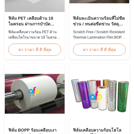
ฟิล์ม PET เคลือบด้าน 18
ฟิล์มละเมินความร้อนที่ไม่ขีด
ไมครอน ผ่านการบำบัด
ข่วน / ทนต่อขีดข่วน วัสดุ
โคโรนาสำหรับบัตรประจำ
BOPP
ฟิล์มเคลือบความร้อน PET ด้าน
Scratch Free / Scratch Resistant
ตัว
เคลือบโคโรนาขนาด 18 ไมครอน
Thermal Lamination Film BOPP
ที่มีความต้านทานแรงดึงสูง ≥150
Material Product Overview Anti-
MPa ออกแบบมาเป็นพิเศษสำหรับ
scratch thermal lamination film
หา ราคา ที่ ดี ที่สุด
หา ราคา ที่ ดี ที่สุด
บัตรประจำตัว ตราสัญลักษณ์ และ
(also known as scratch free
การปกป้องข้อมูลประจำตัวด้วย
lamination film, scratch resistant
การยึดเกาะและความทนทานที่
lamination film) is manufactured
เหนือกว่า
using BOPP base material. The
film features scratch resistant
coating on one ...
ฟิล์ม BOPP ร้อนเคลือบเงา
ฟิล์มเคลือบความร้อนโฮโล