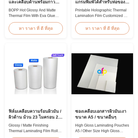
และเคลือบด้านพร้อมกาว
แกรมพิมพ์ได้สำหรับห่อของ
EVA
ขวัญ
BOPP Hot Glossy And Matte
Printable Holographic Thermal
Thermal Film With Eva Glue
Lamination Film Customized For
Product Overview Non-toxic,
Gift Wrapping Various Design
pollution-free thermal film
Holographic Thermal
หา ราคา ที่ ดี ที่สุด
หา ราคา ที่ ดี ที่สุด
featuring high transparency,
Lamination Film for Gift
excellent gloss, low static
Wrapping Our comprehensive
properties, wear resistance,
range of holographic thermal
long corona aging life, minimal
lamination films includes a
defects, and easy tear-off
broad selection of designs
characteristics. This product is
specifically for gift wrapping
primarily ...
applications. Laser ...
ฟิล์มเคลือบความร้อนผิวมัน /
ซองเคลือบเอกสารผิวมันเงา
ผิวด้าน ม้วน 23 ไมครอน 25
ขนาด A5 / ขนาดอื่นๆ
ไมครอน
Glossy / Matte Finishing
High Gloss Laminating Pouches
Thermal Laminating Film Roll
A5 / Other Size High Gloss
23micron 25micron FDA Quality
Polyester Pouch Lamination