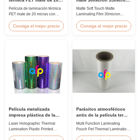
micrones a prueba de
para el consumo de
Película de laminación térmica
Matte Soft Touch Matte
humedad EVA
envases de lujo
PET mate de 20 micras con
Laminating Film 30micron
adhesivo termofusible EVA,
35micron For Luxury Packaging
protección a prueba de
Consumption Fingerprint Free
Consiga el mejor precio
Consiga el mejor precio
humedad, adecuada para
Soft Touch Matte Laminating
laminación de envases flexibles
Film for Luxury Packaging
a velocidades de hasta 60
Consumption Unlike standard
m/min.
soft touch films, our fingerprint-
free laminate is specifically
engineered for luxury packaging
applications. ...
Película metalizada
Parásitos atmosféricos
impresa plástica de la
antis de la película termal
laminación termal
de la laminación del
Laser Holographic Thermal
Multi Function Laminating
olográfica del laser para
animal doméstico de la
Lamination Plastic Printed
Pouch Pet Thermal Lamination
el empaquetado del
bolsa de la función que
Metalized Film for Gift
Film Anti Static Product
regalo
laminan multi