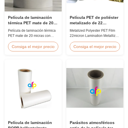
Película de laminación
Película PET de poliéster
térmica PET mate de 20
metalizado de 22
micrones a prueba de
micrones laminado
Película de laminación térmica
Metalized Polyester PET Film
humedad EVA
PET mate de 20 micras con
22micron Lamination Metallized
adhesivo termofusible EVA,
Film Roll
protección a prueba de
Screen/Offset/Gravure/Intaglio
Consiga el mejor precio
Consiga el mejor precio
humedad, adecuada para
Printing Supported Metalized
laminación de envases flexibles
Polyester PET Film for Thermal
a velocidades de hasta 60
Lamination Polyester PET
m/min.
metalized thermal lamination
film is suitable for various
printing types including offset
printing, screen ...
Película de laminación
Parásitos atmosféricos
BOPP brillante/mate
antis de la película termal