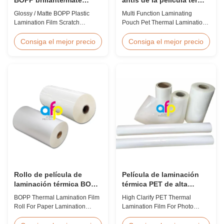
resistente a los arañazos
de la laminación del
Glossy / Matte BOPP Plastic
Multi Function Laminating
animal doméstico de la
Lamination Film Scratch
Pouch Pet Thermal Lamination
bolsa de la función que
Resistant Glossy & Matte BOPP
Film Anti Static Product
laminan multi
Plastic Lamination Film Scratch
Overview BOPP Thermal
Consiga el mejor precio
Consiga el mejor precio
Resistant Film Product
lamination film is workable for
Specifications Item Scratch
different ways of printing,
Resistant Film Material BOPP +
especially offset printing. It is
EVA Roll Width 180mm -
composited of BOPP + EVA.
1000mm Thickness 24micron -
BOPP, abbreviation of biaxially
32micron Roll Length 300m -
oriented polypropylene, is the
4000m Core Size 1 inch ...
base film that ...
Rollo de película de
Película de laminación
laminación térmica BOPP
térmica PET de alta
para laminación de papel
claridad para laminación
BOPP Thermal Lamination Film
High Clarify PET Thermal
de fotos, aprobación SGS
Roll For Paper Lamination
Lamination Film For Photo
BOPP Thermal lamination film is
Lamination SGS Approval