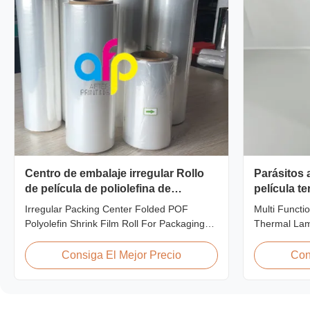
Centro de embalaje irregular Rollo
Parásitos 
de película de poliolefina de
película te
encogimiento plegado POF para
animal dom
Irregular Packing Center Folded POF
Multi Functi
embalaje
función qu
Polyolefin Shrink Film Roll For Packaging
Thermal Lami
High Strength Irregular Packing Center
Overview BOP
Folded POF Polyolefin Heat Shrink Film For
workable for 
Consiga El Mejor Precio
Con
Packaging Product Overview Product
especially of
Name: Polyolefin POF Heat Shrink Wrap
BOPP + EVA.
FilmMaterial: PP + PEShrinkage ratio: over
biaxially ori