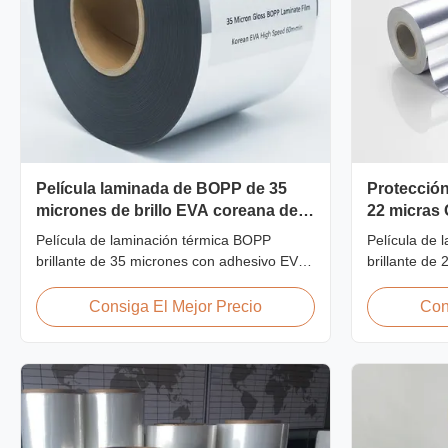
Película laminada de BOPP de 35
Protección
micrones de brillo EVA coreana de
22 micras 
alta velocidad 60m/min
laminada r
Película de laminación térmica BOPP
Película de 
brillante de 35 micrones con adhesivo EVA
brillante de
coreano de primera calidad, 2200 mm de
UV incorpora
ancho, velocidad de laminación de 60
resistente 
Consiga El Mejor Precio
Con
m/min, 92 % de claridad óptica, diseñada
claridad ópt
para laminación de portadas de libros y
señalización 
publicaciones de gran volumen.
aplicaciones 