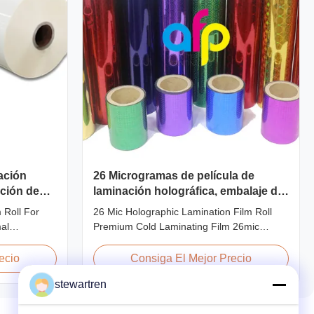
ación
26 Microgramas de película de
ción de
laminación holográfica, embalaje de
película de laminación en frío de
 Roll For
26 Mic Holographic Lamination Film Roll
primera calidad
al
Premium Cold Laminating Film 26mic
different ways
Premium Thermal BOPP Laser Holographic
ing. It is
Film Holographic Thermal Laminating Film
ecio
Consiga El Mejor Precio
OPP,
Base Film BOPP PET 18 micron 18 micron
stewartren
d
12 micron 15 micron EVA 6 micron EVA 8
 that we use
micron EVA 12 micron EVA 10 micron