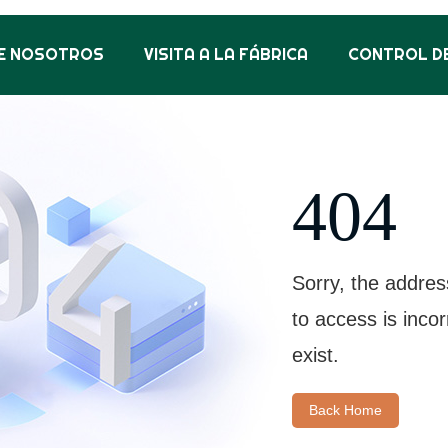
E NOSOTROS
VISITA A LA FÁBRICA
CONTROL DE
404
Sorry, the addres
to access is inco
exist.
Back Home