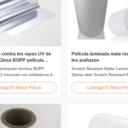
 contra los rayos UV de
Película laminada mate res
Gloss BOPP película
los arañazos
esistente a los arañazos
laminación térmica BOPP
Scratch Resistant Matte Lamin
 22 micrones con inhibidores de
Stamp-able Scratch Resistant 
dos, revestimiento duro
Laminate Film for Printing Pap
a rayones, 2000 mm de ancho y
Cardboard Scratch resistant ma
siga El Mejor Precio
Consiga El Mejor Pr
ica ≥92%, diseñada para
film is one of the plastic lamina
exterior, carteles y
produce, featuring excellent ant
de exhibición a largo plazo.
properties. It is available for b
thermal ...