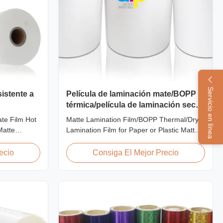
Servicio en línea
istente a
Película de laminación mate/BOPP
térmica/película de laminación seca
para papel o plástico
ate Film Hot
Matte Lamination Film/BOPP Thermal/Dry
Matte
Lamination Film for Paper or Plastic Matte
er and
Lamination Film/BOPP Thermal/Dry
tte laminate
Lamination Film for Paper or Plastic Elegant
ecio
Consiga El Mejor Precio
te films we
Matt Lamination Hot Film Double Corona
i-scuff
Treatment valued 42dynes Excellent
oth wet and
Performance at UV Spot and Hot Stamping!
FDA PASSED What is BOPP ...