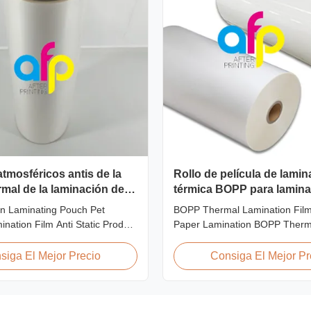
atmosféricos antis de la
Rollo de película de lamin
rmal de la laminación del
térmica BOPP para lamina
éstico de la bolsa de la
papel
on Laminating Pouch Pet
BOPP Thermal Lamination Film
e laminan multi
nation Film Anti Static Product
Paper Lamination BOPP Therm
P Thermal lamination film is
lamination film is workable for 
different ways of printing,
of printing, especially offset print
siga El Mejor Precio
Consiga El Mejor Pr
fset printing. It is composited of
composited of BOPP + EVA. B
 BOPP, abbreviation of
abbreviation of biaxially oriente
ented polypropylene, is the base
polypropylene, is the base film