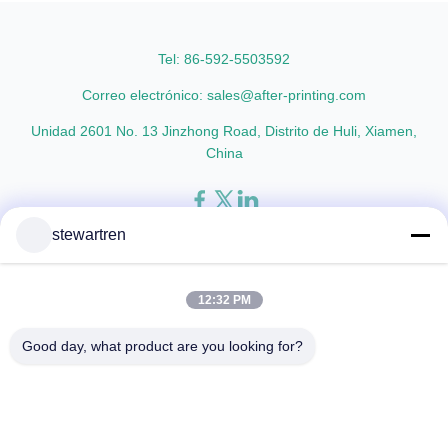
who are building excellent
AFP-Y25 AFP-Y27 Type Glossy
reputations in their ...
Glossy Glossy Glossy Matte
Matte Matte Thickness ...
Tel: 86-592-5503592
Correo electrónico: sales@after-printing.com
Unidad 2601 No. 13 Jinzhong Road, Distrito de Huli, Xiamen,
China
stewartren
Hogar
Productos
sobre nosotros
Visita a la fábrica
Control de calidad
Contáctenos
Solicitar una cita
12:32 PM
© 2026 Xiamen After-printing Finishing Supplies Co.,Ltd. All Rights
Good day, what product are you looking for?
Reserved.