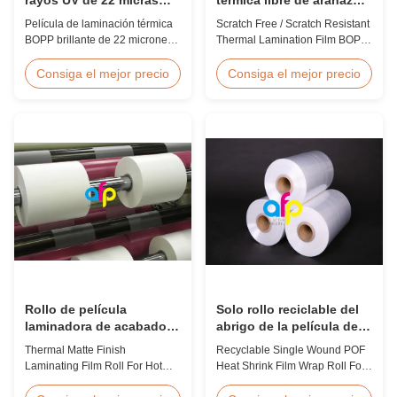
Gloss BOPP película
/ resistente a los
Película de laminación térmica
Scratch Free / Scratch Resistant
laminada resistente a los
arañazos, material BOPP
BOPP brillante de 22 micrones
Thermal Lamination Film BOPP
arañazos
con inhibidores de UV
Material Product Overview Anti-
incorporados, revestimiento
scratch thermal lamination film
Consiga el mejor precio
Consiga el mejor precio
duro resistente a rayones, 2000
(also known as scratch free
mm de ancho y claridad óptica
lamination film, scratch resistant
≥92%, diseñada para
lamination film) is manufactured
señalización exterior, carteles y
using BOPP base material. The
aplicaciones de exhibición a
film features scratch resistant
largo plazo.
coating on one ...
Rollo de película
Solo rollo reciclable del
laminadora de acabado
abrigo de la película de
térmico mate para
encogimiento del calor
Thermal Matte Finish
Recyclable Single Wound POF
estampación en caliente /
de Pof de la herida para
Laminating Film Roll For Hot
Heat Shrink Film Wrap Roll For
UV de punto
el libro
Stamping / Spot UV Product
Book Product Overview