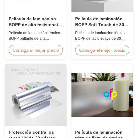
Película de laminación
Película de laminación
BOPP de alta resistencia
BOPP Soft Touch de 30
y brillo de 24 micrones
micrones con doble
Película de laminación térmica
Película de laminación térmica
80-120C post-prensa
tratamiento corona
BOPP brillante de alta
BOPP de tacto suave de 30
resistencia a la tracción de 24
micras con tratamiento corona
micras con resistencia a la
de doble cara (≥42 dinas),
Consiga el mejor precio
Consiga el mejor precio
tracción ≥150 MPa, rango de
acabado táctil aterciopelado,
temperatura de funcionamiento
ideal para álbumes de fotos
de 80-120 °C y velocidad de
premium, libros de bodas y
laminación de 60 m/min,
acabados de impresión de lujo.
optimizada para acabado
Ancho y largo personalizados
postimpresión en entornos de
disponibles.
impresión comercial.
Protección contra los
Película de laminación
rayos UV de 22 micras
térmica libre de arañazos