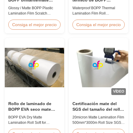
resistente a los arañazos
impermeable 15micron
Glossy / Matte BOPP Plastic
Waterproof BOPP Thermal
18micron 20micron
Lamination Film Scratch
Lamination Film Roll
23micron 25micron
Resistant Glossy & Matte BOPP
Trustworthy Professional BOPP
Plastic Lamination Film Scratch
Thermal Roll Laminating Film
Consiga el mejor precio
Consiga el mejor precio
Resistant Film Product
Supplier As a professional
Specifications Item Scratch
manufacturer and supplier of
Resistant Film Material BOPP +
BOPP thermal roll laminating
EVA Roll Width 180mm -
film, we have been trusted by
1000mm Thickness 24micron -
clients since 2008. We produce
32micron Roll Length 300m -
high-quality roll laminating film
4000m Core Size 1 inch ...
using 8 high...
VÍDEO
Rollo de laminado de
Certificación mate del
BOPP EVA seco mate
SGS del tamaño del rollo
suave para la laminación
de la película los
BOPP EVA Dry Matte
20micron Matte Lamination Film
y la impresión
500mm*3000m de la
Lamination Roll Soft for
500mm*3000m Roll Size SGS
laminación 20micron
Lamination and Printing BOPP
Certification Product Overview