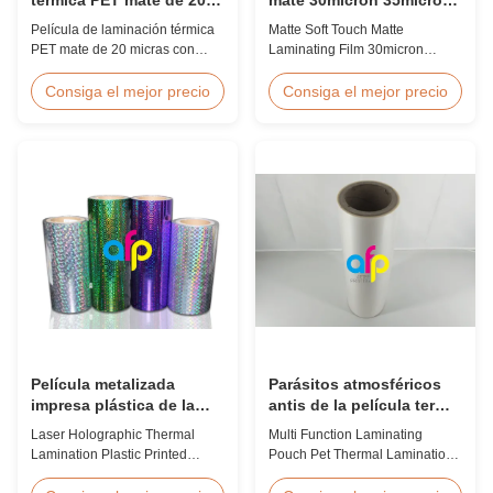
micrones a prueba de
para el consumo de
Película de laminación térmica
Matte Soft Touch Matte
humedad EVA
envases de lujo
PET mate de 20 micras con
Laminating Film 30micron
adhesivo termofusible EVA,
35micron For Luxury Packaging
protección a prueba de
Consumption Fingerprint Free
Consiga el mejor precio
Consiga el mejor precio
humedad, adecuada para
Soft Touch Matte Laminating
laminación de envases flexibles
Film for Luxury Packaging
a velocidades de hasta 60
Consumption Unlike standard
m/min.
soft touch films, our fingerprint-
free laminate is specifically
engineered for luxury packaging
applications. ...
Película metalizada
Parásitos atmosféricos
impresa plástica de la
antis de la película termal
laminación termal
de la laminación del
Laser Holographic Thermal
Multi Function Laminating
olográfica del laser para
animal doméstico de la
Lamination Plastic Printed
Pouch Pet Thermal Lamination
el empaquetado del
bolsa de la función que
Metalized Film for Gift
Film Anti Static Product
regalo
laminan multi