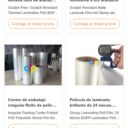
/ resistente a los
Scratch Free / Scratch Resistant
Scratch Resistant Matte
arañazos, material BOPP
Thermal Lamination Film BOPP
Laminate Film Hot Stamp-able
Material Product Overview Anti-
Scratch Resistant Matte
scratch thermal lamination film
Laminate Film for Printing Paper
Consiga el mejor precio
Consiga el mejor precio
(also known as scratch free
and Cardboard Scratch resistant
lamination film, scratch resistant
matte laminate film is one of the
lamination film) is manufactured
plastic laminate films we
using BOPP base material. The
produce, featuring excellent
film features scratch resistant
anti-scuff properties. It is
coating on one ...
available for both wet and
thermal ...
Centro de embalaje
Película de laminado
irregular Rollo de película
brillante de 24 micras,
de poliolefina de
Película de laminado
Irregular Packing Center Folded
Glossy Laminating Roll Film, 24
encogimiento plegado
BOPP 445mm * 3000m
POF Polyolefin Shrink Film Roll
Micron BOPP Lamination Film
POF para embalaje
For Packaging High Strength
445mm × 3000m Roll Product