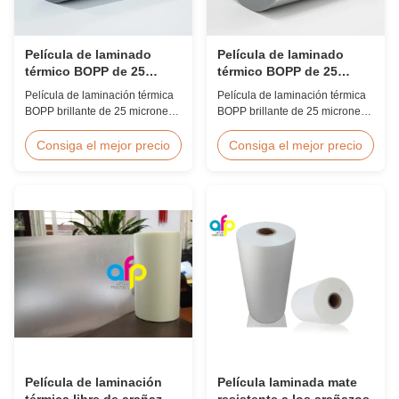
Película de laminado
Película de laminado
térmico BOPP de 25
térmico BOPP de 25
micrones de brillo EVA
micrones de brillo EVA
Película de laminación térmica
Película de laminación térmica
coreana 2200mm
coreana 2200mm
BOPP brillante de 25 micrones
BOPP brillante de 25 micrones
con adhesivo EVA coreano,
con adhesivo EVA coreano,
ancho máximo de 2200 mm,
ancho máximo de 2200 mm,
Consiga el mejor precio
Consiga el mejor precio
alta resistencia a la tracción
alta resistencia a la tracción
≥150 MPa, ideal para
≥150 MPa, ideal para
protección de documentos y
protección de documentos y
fotografías con transparencia
fotografías con transparencia
cristalina.
cristalina.
Película de laminación
Película laminada mate
térmica libre de arañazos
resistente a los arañazos