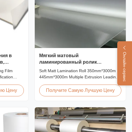
Онлайн-сервис
ния в
Мягкий матовый
в,
ламинированный ролик
икатом BV
350мм*3000м 445мм*3000м
ng Film
Soft Matt Lamination Roll 350mm*3000m
Многократная экструзия
ication
445mm*3000m Multiple Extrusion Leading
hickness
Professional Glossy Matt Film Lamination
r Sheets We
Roll Manufacturer As a leading professional
ую Цену
Получите Самую Лучшую Цену
th various
manufacturer and supplier for glossy and
zation of
matt film lamination rolls, we have been
 is welcomed.
producing high-quality products since 2008.
We utilize 8 ...