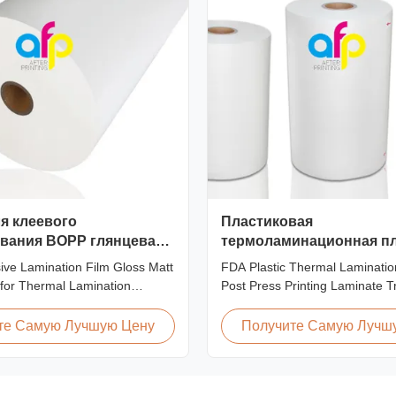
я клеевого
Пластиковая
вания BOPP глянцевая
термоламинационная п
розрачная для
для постпечатного
ve Lamination Film Gloss Matt
FDA Plastic Thermal Laminatio
инатора
ламинирования
for Thermal Lamination
Post Press Printing Laminate T
duct Overview BOPP Adhesive
Plastic Roll Thermal Lamination
ilm (gloss & matt) used on
Post-press Printing Laminate 
те Самую Лучшую Цену
Получите Самую Лучш
nation machines. This
Thermal Lamination Film Para
tretch printing film offers
Specification Material BOPP (Bi
rformance characteristics for
Oriented Polypropylene) Film 