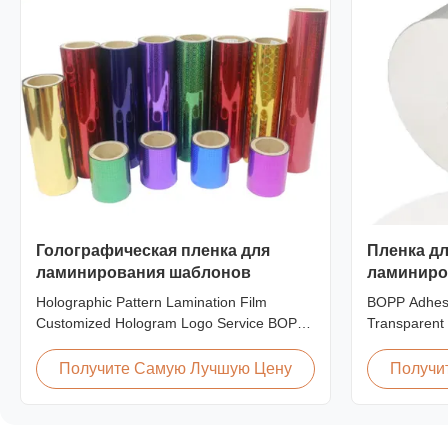
Голографическая пленка для
Пленка дл
ламинирования шаблонов
ламиниро
матовая п
Holographic Pattern Lamination Film
BOPP Adhesi
термолам
Customized Hologram Logo Service BOPP
Transparent 
Holographic Pattern Lamination Film for
Machine Pro
Shopping Bags Packaging offers fantastic
Lamination F
Получите Самую Лучшую Цену
Получи
packaging effects, particularly for
thermal lami
applications requiring eye-catching designs
transparent s
to enhance brand exposure and create vivid
excellent pe