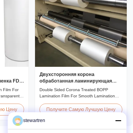
Двухсторонняя корона
ленка FDA
обработанная ламинирующая
пленка BOPP для гладкой
n Film For
Double Sided Corona Treated BOPP
ламинирования
ransparent
Lamination Film For Smooth Lamination
 Film for
Product Overview Our Thermal Lamination
BOPP
Films are manufactured using Multiple
ую Цену
Получите Самую Лучшую Цену
meter
Extrusion technology, ensuring superior
stewartren
axially
finish and excellent adhesion to printed
Thickness
materials. Compatible with both Hot and