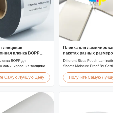
 глянцевая
Пленка для ламинирова
онная пленка BOPP
пакетах разных размеро
 EVA высокая скорость
влагостойкая, с сертиф
пленка BOPP для
Different Sizes Pouch Laminati
го ламинирования толщиной
Sheets Moisture Proof BV Certif
 корейским клеем EVA
Customized Different Sizes / T
асса, ширина 2200 мм,
Laminating Pouches, Laminato
те Самую Лучшую Цену
Получите Самую Лучш
минирования 60 м/мин,
produce laminating pouches wi
прозрачность 92 %,
thicknesses and sizes. Customi
ена для ламинирования
sizes, thickness, or packaging
ъемов книжных обложек и
All laminator sheets ...
х работ.