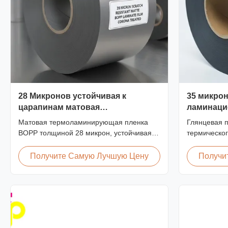
28 Микронов устойчивая к
35 микрон
царапинам матовая
ламинаци
ламинированная пленка BOPP
корейская
Матовая термоламинирующая пленка
Глянцевая 
Corona обработана
60 м/мин
BOPP толщиной 28 микрон, устойчивая к
термическо
царапинам, с двухсторонней обработкой
35 микрон с
коронным разрядом, нестандартная
премиум-кл
Получите Самую Лучшую Цену
Получи
ширина от 360 мм до 1920 мм, твердость
скорость ла
по карандашу ≥3H, предназначена для
оптическая 
промышленного послепечатного
предназнач
ламинирования с превосходной
больших об
стойкостью к истиранию.
издательски