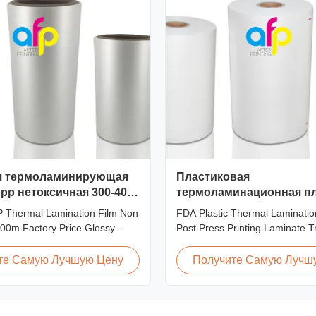
я термоламинирующая
Пластиковая
pp нетоксичная 300-4000
термоламинационная п
для постпечатного
 Thermal Lamination Film Non
FDA Plastic Thermal Laminatio
ламинирования
000m Factory Price Glossy
Post Press Printing Laminate T
or Thermal Lamination Non-
Plastic Roll Thermal Lamination
ion-free, high transparency and
Post-press Printing Laminate 
те Самую Лучшую Цену
Получите Самую Лучш
atic, wear resistance, long
Thermal Lamination Film Para
rona, few defects and good
Specification Material BOPP (Bi
This product is mainly used for
Oriented Polypropylene) Film 