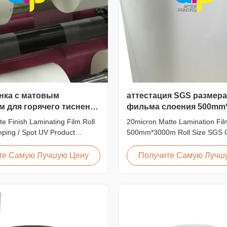
нка с матовым
аттестация SGS размера
 для горячего тиснения
фильма слоения 500mm
чного УФ-лакирования
20micron штейновая
e Finish Laminating Film Roll
20micron Matte Lamination Fil
ping / Spot UV Product
500mm*3000m Roll Size SGS Ce
ermal Roll Matte Laminating
Product Overview Hot Sales C
es Double Corona Treatment
Factory Price 20micron Matte 
те Самую Лучшую Цену
Получите Самую Лучш
 Matte Laminating Film for Hot
Film achieved top sales quant
d Spot UV Product
18micron to 30micron matte lam
ns Specifications Model No.
in 2017. Our competitive adva
-Y20 AFP-Y22 AFP-Y21 ...
includes offering factory pricing 