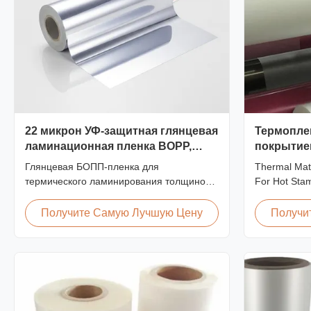
22 микрон УФ-защитная глянцевая
Термопле
ламинационная пленка BOPP,
покрытием
устойчивая к царапинам
/ выборо
Глянцевая БОПП-пленка для
Thermal Matt
термического ламинирования толщиной
For Hot Stam
22 микрона со встроенными
Overview Th
ингибиторами УФ-излучения, устойчивым
Film 42 Dyn
Получите Самую Лучшую Цену
Получи
к царапинам твердым покрытием,
Thermal Roll
шириной 2000 мм и оптической
Stamping an
прозрачностью ≥92 %, предназначенная
Specificatio
для наружных вывесок, плакатов и
AFP-Y18 AFP
долговременных дисплеев.