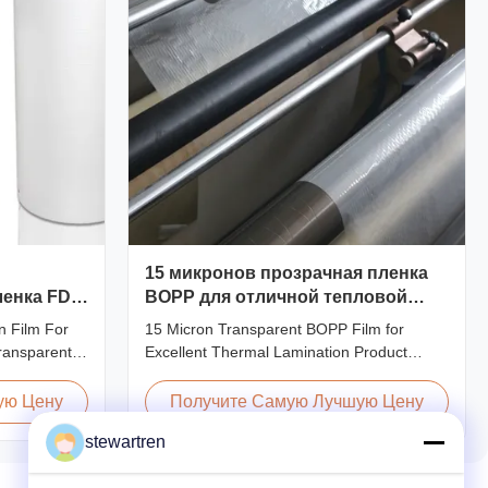
15 микронов прозрачная пленка
ленка FDA
BOPP для отличной тепловой
ламинировки
n Film For
15 Micron Transparent BOPP Film for
ransparent
Excellent Thermal Lamination Product
 Film for
Overview This highly transparent Thermal
BOPP
Lamination Film is designed to preserve the
ую Цену
Получите Самую Лучшую Цену
meter
original color and appearance of printed
stewartren
axially
materials. Available in multiple thicknesses
Thickness
including 15micron, 18micron, 20micron,