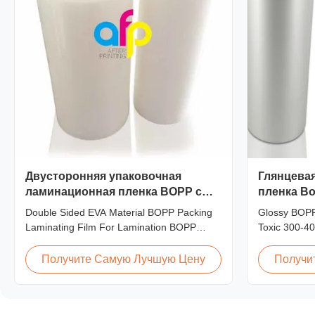
Двусторонняя упаковочная
Глянцева
ламинационная пленка BOPP с
пленка Bo
материалом EVA для
м
Double Sided EVA Material BOPP Packing
Glossy BOPP
ламинирования
Laminating Film For Lamination BOPP
Toxic 300-4
Thermal lamination film is workable for
BOPP Film F
different ways of printing, especially offset
toxic, pollut
Получите Самую Лучшую Цену
Получи
printing. It is composited of BOPP + EVA.
gloss, low st
BOPP (biaxially oriented polypropylene) is
ageing of co
the base film that we use extrusion coating
tearing off. 