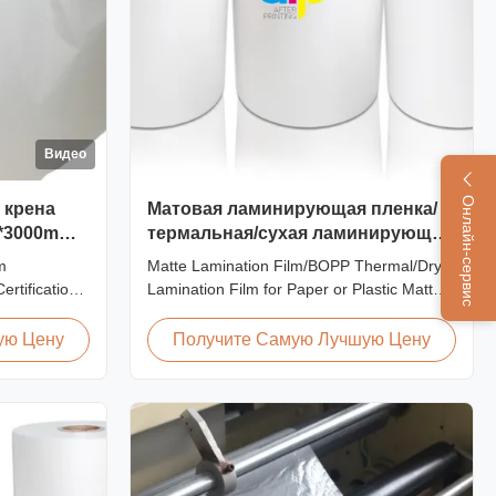
Видео
Онлайн-сервис
 крена
Матовая ламинирующая пленка/
*3000m
термальная/сухая ламинирующая
пленка BOPP для бумаги или
m
Matte Lamination Film/BOPP Thermal/Dry
пластика
rtification
Lamination Film for Paper or Plastic Matte
hinese
Lamination Film/BOPP Thermal/Dry
Lamination
Lamination Film for Paper or Plastic Elegant
ую Цену
Получите Самую Лучшую Цену
ity among
Matt Lamination Hot Film Double Corona
ination film
Treatment valued 42dynes Excellent
ntage
Performance at UV Spot and Hot Stamping!
...
FDA PASSED What is BOPP ...