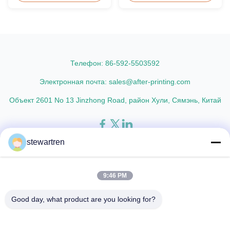
Lamination Film is a plastic thin
Specifications Popular
film designed for paper
Thickness Popular Size
lamination. It utilizes BOPP film
Application Packing 60micron |
as the base material layer and
2.4mil | 240gauge 54mm *
EVA as the heat-sensitive layer,
86mm | 2.13" * 3.39" Credit Card
coated ...
100pcs/box 75micron | 3.0mil |
...
Телефон: 86-592-5503592
Электронная почта: sales@after-printing.com
Объект 2601 No 13 Jinzhong Road, район Хули, Сямэнь, Китай
stewartren
Дом
Продукты
о нас
Экскурсия по фабрике
Контроль качества
Связаться с нами
Запросите цитату
9:46 PM
© 2026 Xiamen After-printing Finishing Supplies Co.,Ltd. All Rights
Good day, what product are you looking for?
Reserved.