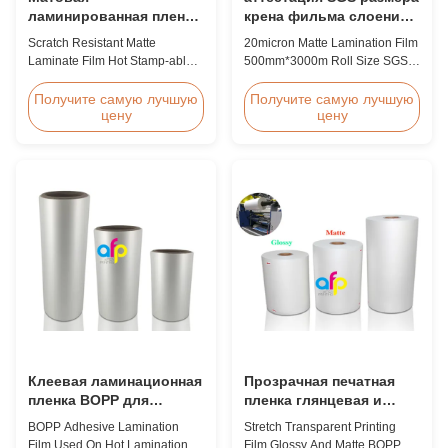
ламинированная пленка,
крена фильма слоения
устойчивая к царапинам
500mm*3000m 20micron
Scratch Resistant Matte
20micron Matte Lamination Film
штейновая
Laminate Film Hot Stamp-able
500mm*3000m Roll Size SGS
Scratch Resistant Matte
Certification Product Overview
Laminate Film for Printing Paper
Hot Sales Chinese Factory Price
Получите самую лучшую
Получите самую лучшую
цену
цену
and Cardboard Scratch resistant
20micron Matte Lamination Film
matte laminate film is one of the
achieved top sales quantity
plastic laminate films we
among 18micron to 30micron
produce, featuring excellent
matte lamination film in 2017.
anti-scuff properties. It is
Our competitive advantage
available for both wet and
includes offering factory pricing
thermal ...
...
Клеевая ламинационная
Прозрачная печатная
пленка BOPP для
пленка глянцевая и
горячего
матовая BOPP EVA
BOPP Adhesive Lamination
Stretch Transparent Printing
ламинирования
Film Used On Hot Lamination
Film Glossy And Matte BOPP