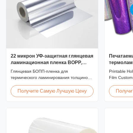
22 микрон УФ-защитная глянцевая
Печатаем
ламинационная пленка BOPP,
термолам
устойчивая к царапинам
изготовле
Глянцевая БОПП-пленка для
Printable Ho
упаковки
термического ламинирования толщиной
Film Customi
22 микрона со встроенными
Design Holo
ингибиторами УФ-излучения, устойчивым
Film for Gif
Получите Самую Лучшую Цену
Получи
к царапинам твердым покрытием,
range of hol
шириной 2000 мм и оптической
films include
прозрачностью ≥92 %, предназначенная
specifically 
для наружных вывесок, плакатов и
Laser ...
долговременных дисплеев.