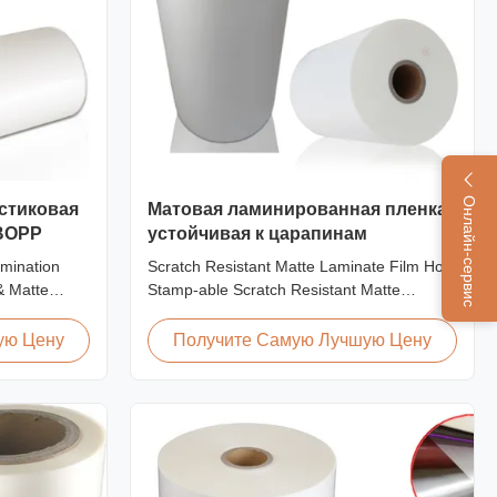
Онлайн-сервис
астиковая
Матовая ламинированная пленка,
BOPP
устойчивая к царапинам
amination
Scratch Resistant Matte Laminate Film Hot
& Matte
Stamp-able Scratch Resistant Matte
Scratch
Laminate Film for Printing Paper and
ations Item
Cardboard Scratch resistant matte laminate
ую Цену
Получите Самую Лучшую Цену
al BOPP +
film is one of the plastic laminate films we
0mm
produce, featuring excellent anti-scuff
 Roll Length
properties. It is available for both wet and
...
thermal ...