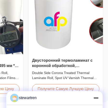
Двусторонний термоламинат с
95 мм *
коронной обработкой,
АЯ
термопленка с УФ-лаком
 Roll,
Double Side Corona Treated Thermal
ion Films
Laminate Roll, Spot UV Varnish Thermal
Lamination
Film Product Overview Double Sides
 3000m
Corona Treated Thermal Lamination Film,
ую Цену
Получите Самую Лучшую Цену
ations AFP-
specially designed for optimal performance
stewartren
5 AFP-Y20
with Spot UV Varnish applications. Technical
 Glossy
Specifications Parameter Specification