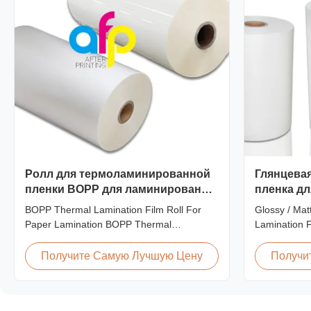
Ролл для термоламинированной
Глянцевая
пленки BOPP для ламинирования
пленка д
бумаги
сертифиц
BOPP Thermal Lamination Film Roll For
Glossy / Ma
Paper Lamination BOPP Thermal
Lamination F
lamination film is workable for different ways
Premium Qua
of printing, especially offset printing. It is
Laminating 
Получите Самую Лучшую Цену
Получи
composited of BOPP + EVA. BOPP,
Film is a pla
abbreviation of biaxially oriented
lamination. I
polypropylene, is the base film that we use
material lay