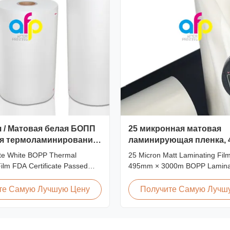
 / Матовая белая БОПП
25 микронная матовая
ля термоламинирования,
ламинирующая пленка, 4
ирована FDA
3000 м ЛАМИНАЦИОНН
tte White BOPP Thermal
25 Micron Matt Laminating Film
ПЛЕНКА
ilm FDA Certificate Passed
495mm × 3000m BOPP Laminat
lity White BOPP Thermal
Matt 25micron BOPP Thermal 
Film BOPP Thermal Lamination
Film, Roll Measured 495mm ×
те Самую Лучшую Цену
Получите Самую Лучш
stic thin film designed for paper
Product Specifications Specific
t utilizes BOPP film as the base
L18 AFP-L21 AFP-L24 AFP-L2
er and EVA as the heat-sensitive
AFP-Y25 AFP-Y27 Type Glossy