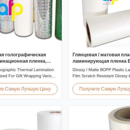
ая голографическая
Глянцевая / матовая пл
инационная пленка,
ламинирующая пленка 
нная на заказ для
lographic Thermal Lamination
Glossy / Matte BOPP Plastic L
 подарков
zed For Gift Wrapping Various
Film Scratch Resistant Glossy 
graphic Thermal Lamination
BOPP Plastic Lamination Film 
t Wrapping Our comprehensive
Resistant Film Product Specific
те Самую Лучшую Цену
Получите Самую Лучш
ographic thermal lamination
Scratch Resistant Film Materi
s a broad selection of designs
EVA Roll Width 180mm - 100
for gift wrapping applications.
Thickness 24micron - 32micron
300m - 4000m Core Size 1 inch 