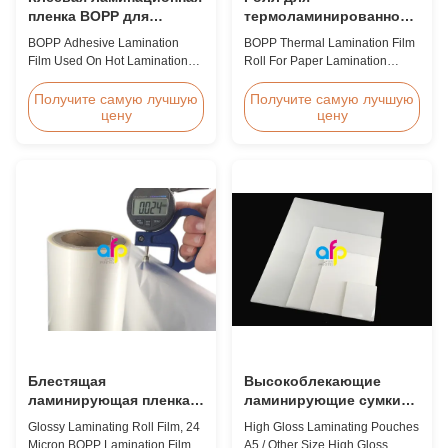
пленка BOPP для
термоламинированной
горячего
пленки BOPP для
BOPP Adhesive Lamination
BOPP Thermal Lamination Film
ламинирования
ламинирования бумаги
Film Used On Hot Lamination
Roll For Paper Lamination
BOPP Thermal lamination film is
BOPP Thermal lamination film is
suitable for various printing
workable for different ways of
Получите самую лучшую
Получите самую лучшую
цену
цену
methods, particularly offset
printing, especially offset
printing. It consists of BOPP +
printing. It is composited of
EVA composite materials. BOPP
BOPP + EVA. BOPP,
(biaxially oriented
abbreviation of biaxially
polypropylene) serves as the
oriented polypropylene, is the
base film produced through
base film that we use extrusion
extrusion coating ...
coating process ...
Блестящая
Высокоблекающие
ламинирующая пленка,
ламинирующие сумки
24 микрона
А5 / другие размеры
Glossy Laminating Roll Film, 24
High Gloss Laminating Pouches
ламинирующая пленка
Micron BOPP Lamination Film
A5 / Other Size High Gloss