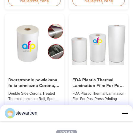
Quality White BOPP Thermal
Overview Soft thin plastic film
Najlepszą cenę
Najlepszą cenę
Laminating Film BOPP Thermal
thermal lamination film
Lamination Film is a plastic thin
designed for printing graphics
film designed for paper
laminating thickness
lamination. It utilizes BOPP film
applications. This thermal
as the base material layer and
lamination film enhances
EVA as the heat-sensitive layer,
printed materials with superior
coated ...
gloss, elegant appearance...
Dwustronnie powlekana
FDA Plastic Thermal
folia termiczna Corona,
Lamination Film For Post
folia termiczna z lakierem
Press Printing Laminat
Double Side Corona Treated
FDA Plastic Thermal Lamination
punktowym UV
Thermal Laminate Roll, Spot UV
Film For Post Press Printing
Varnish Thermal Film Product
Laminate Transparent Plastic
Overview Double Sides Corona
Roll Thermal Lamination Film
Najlepszą cenę
Najlepszą cenę
stewartren
Treated Thermal Lamination
for Post-press Printing Laminate
Film, specially designed for
BOPP Thermal Lamination Film
optimal performance with Spot
Parameter Specification
UV Varnish applications.
Material BOPP (Biaxially
6:53 AM