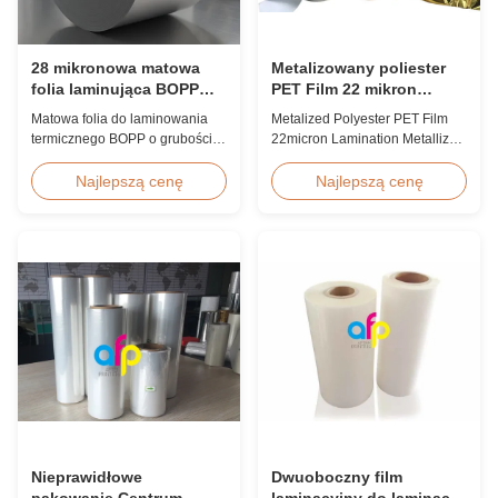
28 mikronowa matowa
Metalizowany poliester
folia laminująca BOPP
PET Film 22 mikron
odporna na zarysowania,
Lamination Metalizowany
Matowa folia do laminowania
Metalized Polyester PET Film
obrabiana koronowo
film rolka
termicznego BOPP o grubości
22micron Lamination Metallized
28 mikronów, odporna na
Film Roll
zarysowania, z dwustronną
Screen/Offset/Gravure/Intaglio
Najlepszą cenę
Najlepszą cenę
obróbką koronową, szerokość
Printing Supported Metalized
niestandardowa od 360 mm do
Polyester PET Film for Thermal
1920 mm, twardość ołówkowa
Lamination Polyester PET
≥3H, przeznaczona do
metalized thermal lamination
przemysłowego laminowania po
film is suitable for various
prasowaniu z doskonałą
printing types including offset
odpornością na ścieranie.
printing, screen ...
Nieprawidłowe
Dwuoboczny film
pakowanie Centrum
laminacyjny do laminacji