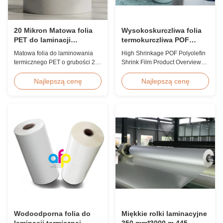
20 Mikron Matowa folia
Wysokoskurczliwa folia
PET do laminacji
termokurczliwa POF
termicznej, odporna na
poliolefinowa 12,5
Matowa folia do laminowania
High Shrinkage POF Polyolefin
wilgoć, z EVA
mikrona 15 mikronów 19
termicznego PET o grubości 20
Shrink Film Product Overview
mikronów 25 mikronów
mikronów z klejem
High Shrinkage POF Wrap Film
termotopliwym EVA, odporna na
Polyolefin Shrink Film available
Najlepszą cenę
Najlepszą cenę
wilgoć, odpowiednia do
in 12.5micron, 15micron,
laminowania opakowań
19micron, and 25micron
elastycznych z prędkością do 60
thicknesses. Product
m/min.
Specifications Product Name:
Polyolefin POF Heat Shrink
Wrap Film Material: PP + PE
Shrinkage Ratio: Over 60% ...
Wodoodporna folia do
Miękkie rolki laminacyjne
laminacji termicznej
350 mm*3000 m 445