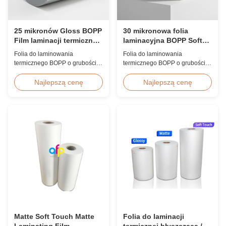
25 mikronów Gloss BOPP
30 mikronowa folia
Film laminacji termicznej
laminacyjna BOPP Soft
koreańska EVA 2200mm
Touch z podwójnym
Folia do laminowania
Folia do laminowania
traktowaniem koronowym
termicznego BOPP o grubości
termicznego BOPP o grubości
25 mikronów z koreańskim
30 mikronów, z dwustronną
klejem EVA, maksymalna
obróbką koronową (≥42 dyn),
Najlepszą cenę
Najlepszą cenę
szerokość 2200 mm, wysoka
aksamitnym wykończeniem,
wytrzymałość na rozciąganie
idealna do wysokiej jakości
≥150 MPa, idealna do ochrony
albumów fotograficznych, ksiąg
dokumentów i zdjęć z
ślubnych i luksusowych
krystalicznie czystą
wykończeń druku. Dostępna
przezroczystością.
niestandardowa szerokość i
długość.
Matte Soft Touch Matte
Folia do laminacji
Laminating Film
termicznej błyszcząca /