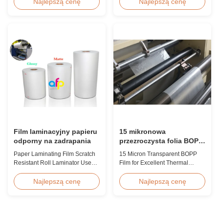
Product Overview BOPP
Overview Soft thin plastic film
Najlepszą cenę
Najlepszą cenę
Adhesive Lamination Film
thermal lamination film
(gloss & matt) used on thermal
designed for printing graphics
lamination machines. This
laminating thickness
transparent stretch printing film
applications. This thermal
offers excellent performance
lamination film enhances
characteristics for various
printed materials with superior
industrial applicatio...
gloss, elegant appearance...
Film laminacyjny papieru
15 mikronowa
odporny na zadrapania
przezroczysta folia BOPP
dla doskonałej laminacji
Paper Laminating Film Scratch
15 Micron Transparent BOPP
termicznej
Resistant Roll Laminator Use
Film for Excellent Thermal
Film Thermal Lamination Film,
Lamination Product Overview
Glossy / Matt Film For Paper
This highly transparent Thermal
Najlepszą cenę
Najlepszą cenę
Laminate We produce two types
Lamination Film is designed to
of thermal lamination film based
preserve the original color and
on base film material for
appearance of printed materials.
different printing methods and
Available in multiple