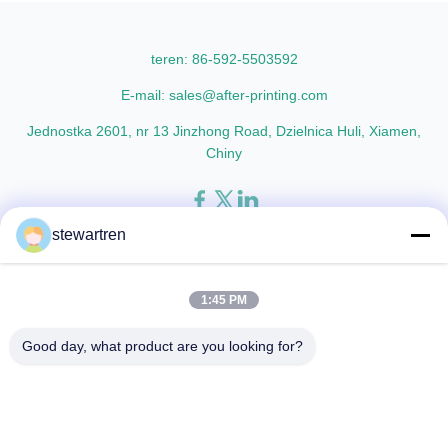
paper thickness: BOPP Thermal
thicknesses including 15micron,
Lamination Film and PET
18micron, 20micron, 23micron,
Thermal ...
and ...
teren: 86-592-5503592
E-mail: sales@after-printing.com
Jednostka 2601, nr 13 Jinzhong Road, Dzielnica Huli, Xiamen,
Chiny
stewartren
Dom
Produkty
o nas
zwiedzanie fabryki
Kontrola jakości
Skontaktuj się z nami
Poproś o wycenę
1:45 PM
© 2026 Xiamen After-printing Finishing Supplies Co.,Ltd. All Rights
Good day, what product are you looking for?
Reserved.