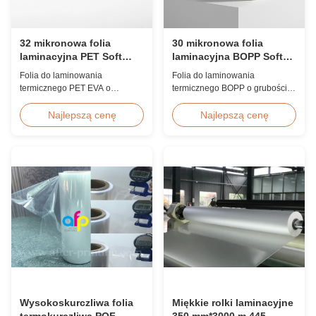
32 mikronowa folia
30 mikronowa folia
laminacyjna PET Soft
laminacyjna BOPP Soft
Touch odporna na
Touch z podwójnym
Folia do laminowania
Folia do laminowania
promieniowanie UV i
traktowaniem koronowym
termicznego PET EVA o
termicznego BOPP o grubości
wilgoć do zdjęć
grubości 32 mikronów, z
30 mikronów, z dwustronną
dwustronną obróbką koronową,
obróbką koronową (≥42 dyn),
Najlepszą cenę
Najlepszą cenę
ochroną przed
aksamitnym wykończeniem,
promieniowaniem UV, barierą
idealna do wysokiej jakości
odporną na wilgoć, aksamitnym
albumów fotograficznych, ksiąg
wykończeniem, przeznaczona
ślubnych i luksusowych
do wysokiej jakości albumów
wykończeń druku. Dostępna
fotograficznych, ksiąg ślubnych i
niestandardowa szerokość i
luksusowych opakowań
długość.
wymagających wszechstronnej
ochrony.
Wysokoskurczliwa folia
Miękkie rolki laminacyjne
termokurczliwa POF
350 mm*3000 m 445