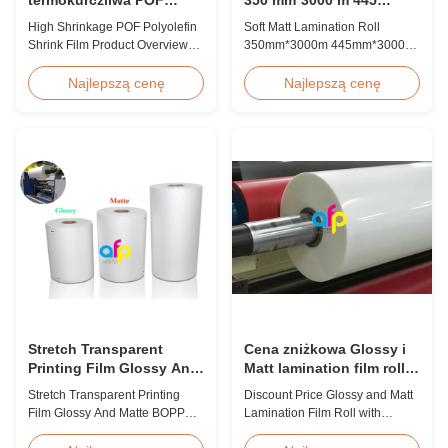
poliolefinowa 12,5
mm*3000 m Wielokrotna
High Shrinkage POF Polyolefin
Soft Matt Lamination Roll
mikrona 15 mikronów 19
wytłaczanie
Shrink Film Product Overview
350mm*3000m 445mm*3000m
mikronów 25 mikronów
High Shrinkage POF Wrap Film
Multiple Extrusion Leading
Polyolefin Shrink Film available
Professional Glossy Matt Film
Najlepszą cenę
Najlepszą cenę
in 12.5micron, 15micron,
Lamination Roll Manufacturer
19micron, and 25micron
As a leading professional
thicknesses. Product
manufacturer and supplier for
Specifications Product Name:
glossy and matt film lamination
Polyolefin POF Heat Shrink
rolls, we have been producing
Wrap Film Material: PP + PE
high-quality products since
Shrinkage Ratio: Over 60% ...
2008. We utilize 8 ...
Stretch Transparent
Cena zniżkowa Glossy i
Printing Film Glossy And
Matt lamination film roll z
Matte BOPP EVA
wysokiej jakości
Stretch Transparent Printing
Discount Price Glossy and Matt
Film Glossy And Matte BOPP
Lamination Film Roll with
EVA Product Overview Non-
Premium Quality While offering