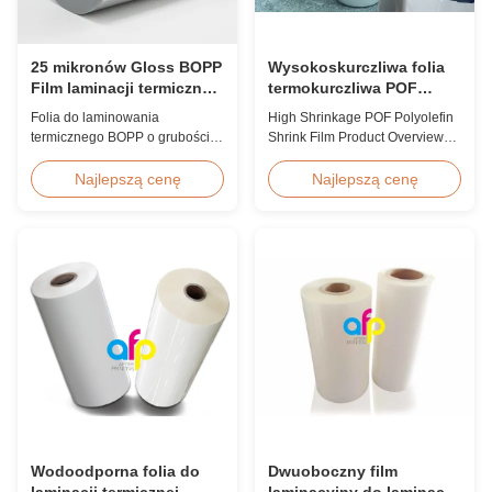
25 mikronów Gloss BOPP
Wysokoskurczliwa folia
Film laminacji termicznej
termokurczliwa POF
koreańska EVA 2200mm
poliolefinowa 12,5
Folia do laminowania
High Shrinkage POF Polyolefin
mikrona 15 mikronów 19
termicznego BOPP o grubości
Shrink Film Product Overview
mikronów 25 mikronów
25 mikronów z koreańskim
High Shrinkage POF Wrap Film
klejem EVA, maksymalna
Polyolefin Shrink Film available
Najlepszą cenę
Najlepszą cenę
szerokość 2200 mm, wysoka
in 12.5micron, 15micron,
wytrzymałość na rozciąganie
19micron, and 25micron
≥150 MPa, idealna do ochrony
thicknesses. Product
dokumentów i zdjęć z
Specifications Product Name:
krystalicznie czystą
Polyolefin POF Heat Shrink
przezroczystością.
Wrap Film Material: PP + PE
Shrinkage Ratio: Over 60% ...
Wodoodporna folia do
Dwuoboczny film
laminacji termicznej
laminacyjny do laminacji