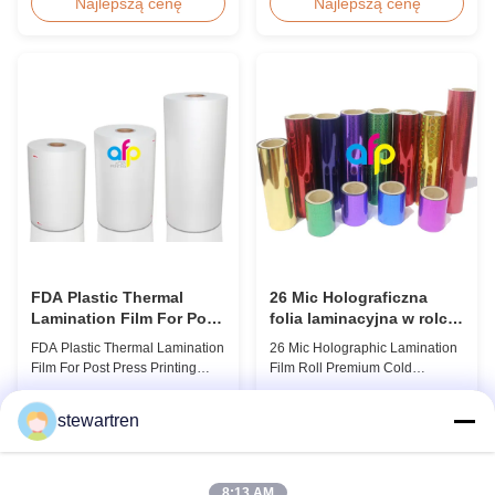
discount pricing for glossy and
Overview Glossy 24micron
Najlepszą cenę
Najlepszą cenę
matte lamination film rolls, we
BOPP Thermal Lamination Film,
maintain premium quality with
Roll 445mm Wide 3000m Long
the utmost sincerity. This special
Product Specifications
offer is designed for partners
Specifications Model No. AFP-
who are building excellent
L18 AFP-L21 AFP-L24 AFP-L25
reputations in their ...
AFP-Y20 AFP-Y25 AFP-Y27
Type Glossy Glossy Glossy ...
FDA Plastic Thermal
26 Mic Holograficzna
Lamination Film For Post
folia laminacyjna w rolce,
Press Printing Laminat
opakowanie Premium
FDA Plastic Thermal Lamination
26 Mic Holographic Lamination
zimna folia laminacyjna
Film For Post Press Printing
Film Roll Premium Cold
Laminate Transparent Plastic
Laminating Film 26mic Premium
Roll Thermal Lamination Film
Thermal BOPP Laser
Najlepszą cenę
Najlepszą cenę
stewartren
for Post-press Printing Laminate
Holographic Film Holographic
BOPP Thermal Lamination Film
Thermal Laminating Film Base
Parameter Specification
Film BOPP PET 18 micron 18
Material BOPP (Biaxially
micron 12 micron 15 micron
8:13 AM