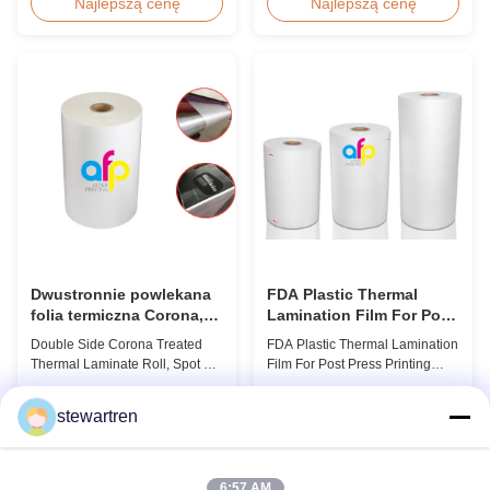
Quality White BOPP Thermal
Overview Soft thin plastic film
Najlepszą cenę
Najlepszą cenę
Laminating Film BOPP Thermal
thermal lamination film
Lamination Film is a plastic thin
designed for printing graphics
film designed for paper
laminating thickness
lamination. It utilizes BOPP film
applications. This thermal
as the base material layer and
lamination film enhances
EVA as the heat-sensitive layer,
printed materials with superior
coated ...
gloss, elegant appearance...
Dwustronnie powlekana
FDA Plastic Thermal
folia termiczna Corona,
Lamination Film For Post
folia termiczna z lakierem
Press Printing Laminat
Double Side Corona Treated
FDA Plastic Thermal Lamination
punktowym UV
Thermal Laminate Roll, Spot UV
Film For Post Press Printing
Varnish Thermal Film Product
Laminate Transparent Plastic
Overview Double Sides Corona
Roll Thermal Lamination Film
Najlepszą cenę
Najlepszą cenę
stewartren
Treated Thermal Lamination
for Post-press Printing Laminate
Film, specially designed for
BOPP Thermal Lamination Film
optimal performance with Spot
Parameter Specification
UV Varnish applications.
Material BOPP (Biaxially
6:57 AM