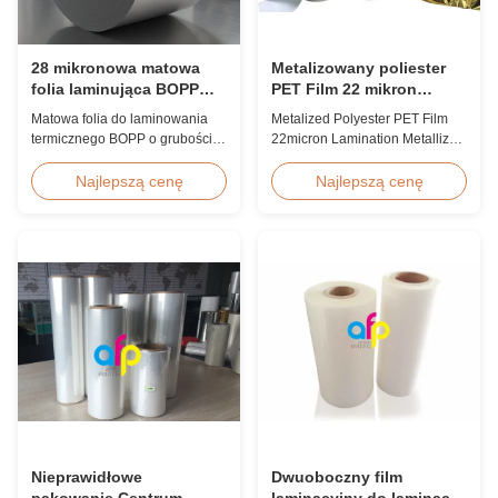
28 mikronowa matowa
Metalizowany poliester
folia laminująca BOPP
PET Film 22 mikron
odporna na zarysowania,
Lamination Metalizowany
Matowa folia do laminowania
Metalized Polyester PET Film
obrabiana koronowo
film rolka
termicznego BOPP o grubości
22micron Lamination Metallized
28 mikronów, odporna na
Film Roll
zarysowania, z dwustronną
Screen/Offset/Gravure/Intaglio
Najlepszą cenę
Najlepszą cenę
obróbką koronową, szerokość
Printing Supported Metalized
niestandardowa od 360 mm do
Polyester PET Film for Thermal
1920 mm, twardość ołówkowa
Lamination Polyester PET
≥3H, przeznaczona do
metalized thermal lamination
przemysłowego laminowania po
film is suitable for various
prasowaniu z doskonałą
printing types including offset
odpornością na ścieranie.
printing, screen ...
Nieprawidłowe
Dwuoboczny film
pakowanie Centrum
laminacyjny do laminacji