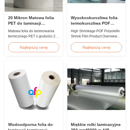
20 Mikron Matowa folia
Wysokoskurczliwa folia
PET do laminacji
termokurczliwa POF
termicznej, odporna na
poliolefinowa 12,5
Matowa folia do laminowania
High Shrinkage POF Polyolefin
wilgoć, z EVA
mikrona 15 mikronów 19
termicznego PET o grubości 20
Shrink Film Product Overview
mikronów 25 mikronów
mikronów z klejem
High Shrinkage POF Wrap Film
termotopliwym EVA, odporna na
Polyolefin Shrink Film available
Najlepszą cenę
Najlepszą cenę
wilgoć, odpowiednia do
in 12.5micron, 15micron,
laminowania opakowań
19micron, and 25micron
elastycznych z prędkością do 60
thicknesses. Product
m/min.
Specifications Product Name:
Polyolefin POF Heat Shrink
Wrap Film Material: PP + PE
Shrinkage Ratio: Over 60% ...
Wodoodporna folia do
Miękkie rolki laminacyjne
laminacji termicznej
350 mm*3000 m 445