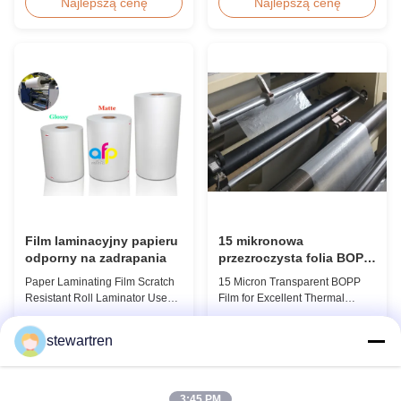
Product Overview BOPP
Overview Soft thin plastic film
Najlepszą cenę
Najlepszą cenę
Adhesive Lamination Film
thermal lamination film
(gloss & matt) used on thermal
designed for printing graphics
lamination machines. This
laminating thickness
transparent stretch printing film
applications. This thermal
offers excellent performance
lamination film enhances
characteristics for various
printed materials with superior
industrial applicatio...
gloss, elegant appearance...
Film laminacyjny papieru
15 mikronowa
odporny na zadrapania
przezroczysta folia BOPP
dla doskonałej laminacji
Paper Laminating Film Scratch
15 Micron Transparent BOPP
termicznej
Resistant Roll Laminator Use
Film for Excellent Thermal
Film Thermal Lamination Film,
Lamination Product Overview
Glossy / Matt Film For Paper
This highly transparent Thermal
Najlepszą cenę
Najlepszą cenę
stewartren
Laminate We produce two types
Lamination Film is designed to
of thermal lamination film based
preserve the original color and
on base film material for
appearance of printed materials.
different printing methods and
Available in multiple
3:45 PM