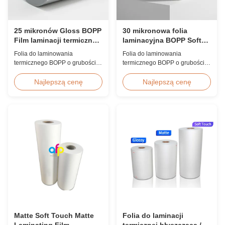
25 mikronów Gloss BOPP
30 mikronowa folia
Film laminacji termicznej
laminacyjna BOPP Soft
koreańska EVA 2200mm
Touch z podwójnym
Folia do laminowania
Folia do laminowania
traktowaniem koronowym
termicznego BOPP o grubości
termicznego BOPP o grubości
25 mikronów z koreańskim
30 mikronów, z dwustronną
klejem EVA, maksymalna
obróbką koronową (≥42 dyn),
Najlepszą cenę
Najlepszą cenę
szerokość 2200 mm, wysoka
aksamitnym wykończeniem,
wytrzymałość na rozciąganie
idealna do wysokiej jakości
≥150 MPa, idealna do ochrony
albumów fotograficznych, ksiąg
dokumentów i zdjęć z
ślubnych i luksusowych
krystalicznie czystą
wykończeń druku. Dostępna
przezroczystością.
niestandardowa szerokość i
długość.
Matte Soft Touch Matte
Folia do laminacji
Laminating Film
termicznej błyszcząca /