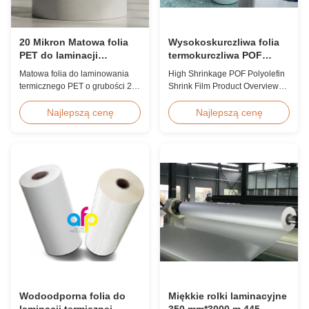
20 Mikron Matowa folia
Wysokoskurczliwa folia
PET do laminacji
termokurczliwa POF
termicznej, odporna na
poliolefinowa 12,5
Matowa folia do laminowania
High Shrinkage POF Polyolefin
wilgoć, z EVA
mikrona 15 mikronów 19
termicznego PET o grubości 20
Shrink Film Product Overview
mikronów 25 mikronów
mikronów z klejem
High Shrinkage POF Wrap Film
termotopliwym EVA, odporna na
Polyolefin Shrink Film available
Najlepszą cenę
Najlepszą cenę
wilgoć, odpowiednia do
in 12.5micron, 15micron,
laminowania opakowań
19micron, and 25micron
elastycznych z prędkością do 60
thicknesses. Product
m/min.
Specifications Product Name:
Polyolefin POF Heat Shrink
Wrap Film Material: PP + PE
Shrinkage Ratio: Over 60% ...
Wodoodporna folia do
Miękkie rolki laminacyjne
laminacji termicznej
350 mm*3000 m 445