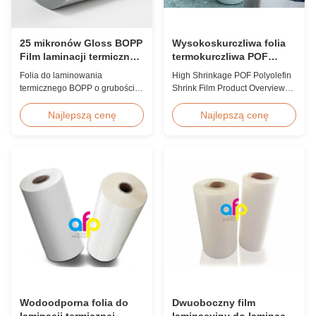
25 mikronów Gloss BOPP
Wysokoskurczliwa folia
Film laminacji termicznej
termokurczliwa POF
koreańska EVA 2200mm
poliolefinowa 12,5
Folia do laminowania
High Shrinkage POF Polyolefin
mikrona 15 mikronów 19
termicznego BOPP o grubości
Shrink Film Product Overview
mikronów 25 mikronów
25 mikronów z koreańskim
High Shrinkage POF Wrap Film
klejem EVA, maksymalna
Polyolefin Shrink Film available
Najlepszą cenę
Najlepszą cenę
szerokość 2200 mm, wysoka
in 12.5micron, 15micron,
wytrzymałość na rozciąganie
19micron, and 25micron
≥150 MPa, idealna do ochrony
thicknesses. Product
dokumentów i zdjęć z
Specifications Product Name:
krystalicznie czystą
Polyolefin POF Heat Shrink
przezroczystością.
Wrap Film Material: PP + PE
Shrinkage Ratio: Over 60% ...
Wodoodporna folia do
Dwuoboczny film
laminacji termicznej
laminacyjny do laminacji