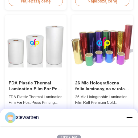
discount pricing for glossy and
Overview Glossy 24micron
Najlepszą cenę
Najlepszą cenę
matte lamination film rolls, we
BOPP Thermal Lamination Film,
maintain premium quality with
Roll 445mm Wide 3000m Long
the utmost sincerity. This special
Product Specifications
offer is designed for partners
Specifications Model No. AFP-
who are building excellent
L18 AFP-L21 AFP-L24 AFP-L25
reputations in their ...
AFP-Y20 AFP-Y25 AFP-Y27
Type Glossy Glossy Glossy ...
FDA Plastic Thermal
26 Mic Holograficzna
Lamination Film For Post
folia laminacyjna w rolce,
Press Printing Laminat
opakowanie Premium
FDA Plastic Thermal Lamination
26 Mic Holographic Lamination
zimna folia laminacyjna
Film For Post Press Printing
Film Roll Premium Cold
Laminate Transparent Plastic
Laminating Film 26mic Premium
Roll Thermal Lamination Film
Thermal BOPP Laser
Najlepszą cenę
Najlepszą cenę
stewartren
for Post-press Printing Laminate
Holographic Film Holographic
BOPP Thermal Lamination Film
Thermal Laminating Film Base
Parameter Specification
Film BOPP PET 18 micron 18
Material BOPP (Biaxially
micron 12 micron 15 micron
10:07 AM