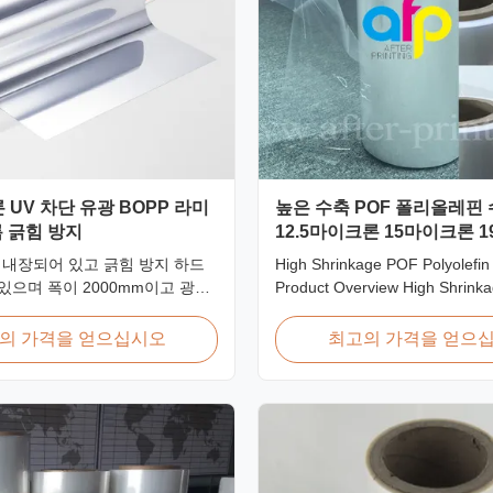
 UV 차단 유광 BOPP 라미
높은 수축 POF 폴리올레핀
 긁힘 방지
12.5마이크론 15마이크론 
25마이크론
 내장되어 있고 긁힘 방지 하드
High Shrinkage POF Polyolefin 
있으며 폭이 2000mm이고 광학
Product Overview High Shrink
2%인 22미크론 광택 BOPP 열
Wrap Film Polyolefin Shrink Fil
름은 옥외 간판, 포스터 및 장
in 12.5micron, 15micron, 19mi
의 가격을 얻으십시오
최고의 가격을 얻으
이 응용 분야용으로 설계되었습
25micron thicknesses. Product
Specifications Product Name: P
POF Heat Shrink Wrap Film Mat
PE Shrinkage Ratio: Over 60% .