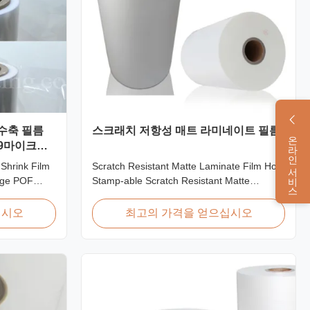
 수축 필름
스크래치 저항성 매트 라미네이트 필름
온라인 서비스
19마이크론
Shrink Film
Scratch Resistant Matte Laminate Film Hot
age POF
Stamp-able Scratch Resistant Matte
m available
Laminate Film for Printing Paper and
cron, and
Cardboard Scratch resistant matte laminate
십시오
최고의 가격을 얻으십시오
film is one of the plastic laminate films we
olyolefin
produce, featuring excellent anti-scuff
erial: PP +
properties. It is available for both wet and
..
thermal ...