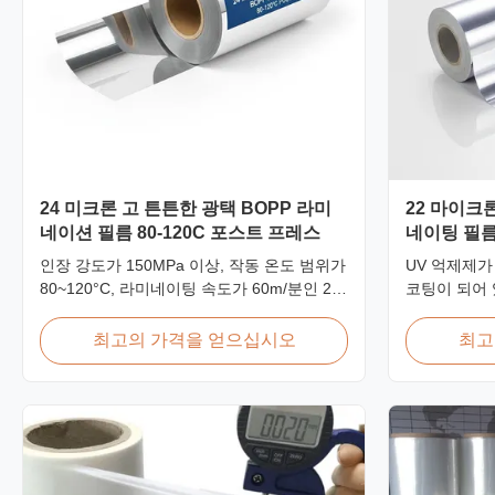
24 미크론 고 튼튼한 광택 BOPP 라미
22 마이크론
네이션 필름 80-120C 포스트 프레스
네이팅 필름
인장 강도가 150MPa 이상, 작동 온도 범위가
UV 억제제가
80~120°C, 라미네이팅 속도가 60m/분인 24
코팅이 되어 
미크론 고인장 광택 BOPP 열 라미네이션 필
선명도가 ≥9
름으로 상업용 인쇄 환경의 인쇄 후 마무리
라미네이션 필
최고의 가격을 얻으십시오
최고
작업에 최적화되어 있습니다.
기 디스플레
니다.