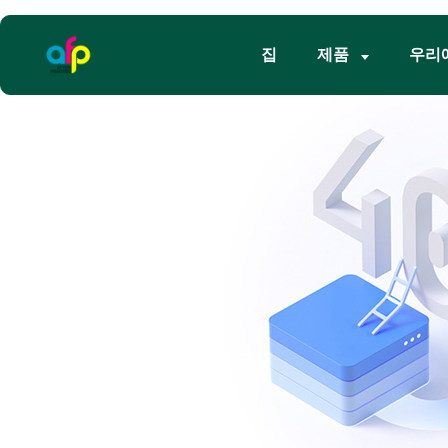
집
제품
우리