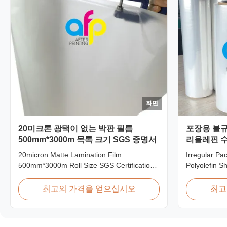
화면
20미크론 광택이 없는 박판 필름
포장용 불규
500mm*3000m 목록 크기 SGS 증명서
리올레핀 수
20micron Matte Lamination Film
Irregular Pa
500mm*3000m Roll Size SGS Certification
Polyolefin S
Product Overview Hot Sales Chinese
High Strengt
Factory Price 20micron Matte Lamination
Folded POF P
최고의 가격을 얻으십시오
최고
Film achieved top sales quantity among
Packaging P
18micron to 30micron matte lamination film
Name: Polyo
in 2017. Our competitive advantage
FilmMaterial