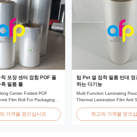
칙 포장 센터 접힘 POF 폴
팁 Pet 열 접착 필름 반대 
축 필름 롤
하는 다기능
cking Center Folded POF
Multi Function Laminating Pou
hrink Film Roll For Packaging
Thermal Lamination Film Anti S
h Irregular Packing Center
Overview BOPP Thermal laminat
olyolefin Heat Shrink Film For
workable for different ways of p
의 가격을 얻으십시오
최고의 가격을 얻으
roduct Overview Product
especially offset printing. It is
lefin POF Heat Shrink Wrap
BOPP + EVA. BOPP, abbreviati
: PP + PEShrinkage ratio: over
biaxially oriented polypropylene