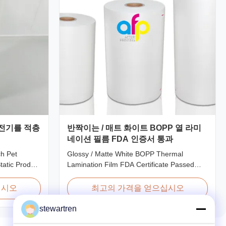
정전기를 적층
반짝이는 / 매트 화이트 BOPP 열 라미
네이션 필름 FDA 인증서 통과
ch Pet
Glossy / Matte White BOPP Thermal
tatic Product
Lamination Film FDA Certificate Passed
ion film is
Premium Quality White BOPP Thermal
rinting,
Laminating Film BOPP Thermal Lamination
십시오
최고의 가격을 얻으십시오
 composited of
Film is a plastic thin film designed for paper
on of
lamination. It utilizes BOPP film as the base
stewartren
, is the base
material layer and EVA as the heat-sensitive