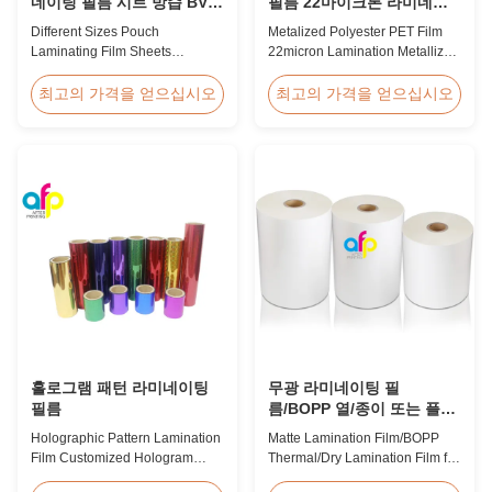
네이팅 필름 시트 방습 BV
필름 22마이크론 라미네이
인증
션 금속화 된 필름 롤
Different Sizes Pouch
Metalized Polyester PET Film
Laminating Film Sheets
22micron Lamination Metallized
Moisture Proof BV Certification
Film Roll
Customized Different Sizes /
Screen/Offset/Gravure/Intaglio
최고의 가격을 얻으십시오
최고의 가격을 얻으십시오
Thickness Laminating Pouches,
Printing Supported Metalized
Laminator Sheets We produce
Polyester PET Film for Thermal
laminating pouches with various
Lamination Polyester PET
thicknesses and sizes.
metalized thermal lamination
Customization of sizes,
film is suitable for various
thickness, or packaging is
printing types including offset
welcomed. All laminator sheets
printing, screen ...
...
홀로그램 패턴 라미네이팅
무광 라미네이팅 필
필름
름/BOPP 열/종이 또는 플라
스틱용 드라이 라미네이팅
Holographic Pattern Lamination
Matte Lamination Film/BOPP
필름
Film Customized Hologram
Thermal/Dry Lamination Film for
Logo Service BOPP
Paper or Plastic Matte