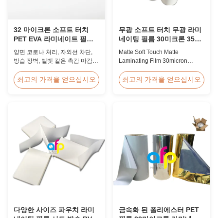
32 마이크론 소프트 터치
무광 소프트 터치 무광 라미
PET EVA 라미네이트 필름
네이팅 필름 30미크론 35미
UV 방습 사진
크론 고급 포장재용
양면 코로나 처리, 자외선 차단,
Matte Soft Touch Matte
방습 장벽, 벨벳 같은 촉감 마감
Laminating Film 30micron
처리를 갖춘 32미크론 소프트 터
35micron For Luxury Packaging
치 PET EVA 열 라미네이션 필름
Consumption Fingerprint Free
최고의 가격을 얻으십시오
최고의 가격을 얻으십시오
으로 전면적인 보호가 필요한 프
Soft Touch Matte Laminating
리미엄 사진 앨범, 웨딩 도서 및
Film for Luxury Packaging
고급 포장용으로 설계되었습니
Consumption Unlike standard
다.
soft touch films, our fingerprint-
free laminate is specifically
engineered for luxury packaging
applications. ...
다양한 사이즈 파우치 라미
금속화 된 폴리에스터 PET