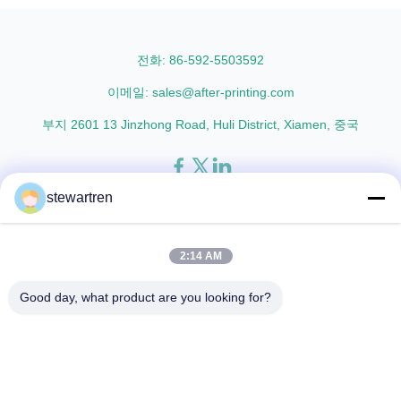
Lamination Film and PET
corona, few defects and good
Thermal ...
tearing off. This product is
mainly used for the composition
전화: 86-592-5503592
...
이메일: sales@after-printing.com
부지 2601 13 Jinzhong Road, Huli District, Xiamen, 중국
stewartren
집
제품
우리에 대해
공장견학
품질 관리
문의하기
인용 을 요청 하십시오
2:14 AM
© 2026 Xiamen After-printing Finishing Supplies Co.,Ltd. All Rights
Good day, what product are you looking for?
Reserved.