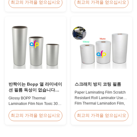
Holographic Pattern Lamination
Lamination Film/BOPP
최고의 가격을 얻으십시오
최고의 가격을 얻으십시오
Film for Shopping Bags
Thermal/Dry Lamination Film for
Packaging offers fantastic
Paper or Plastic Elegant Matt
packaging effects, particularly
Lamination Hot Film Double
for applications requiring eye-
Corona Treatment valued
catching designs to enhance
42dynes Excellent Performance
brand exposure and create vivid
at UV Spot and Hot Stamping!
impressions. We accept ...
FDA PASSED What is BOPP ...
반짝이는 Bopp 열 라미네이
스크래치 방지 코팅 필름
션 필름 독성이 없습니다
Paper Laminating Film Scratch
300-4000m
Resistant Roll Laminator Use
Glossy BOPP Thermal
Film Thermal Lamination Film,
Lamination Film Non Toxic 300-
Glossy / Matt Film For Paper
4000m Factory Price Glossy
Laminate We produce two types
BOPP Film For Thermal
최고의 가격을 얻으십시오
최고의 가격을 얻으십시오
of thermal lamination film based
Lamination Non-toxic, pollution-
on base film material for
free, high transparency and
different printing methods and
gloss, low static, wear
paper thickness: BOPP Thermal
resistance, long ageing of