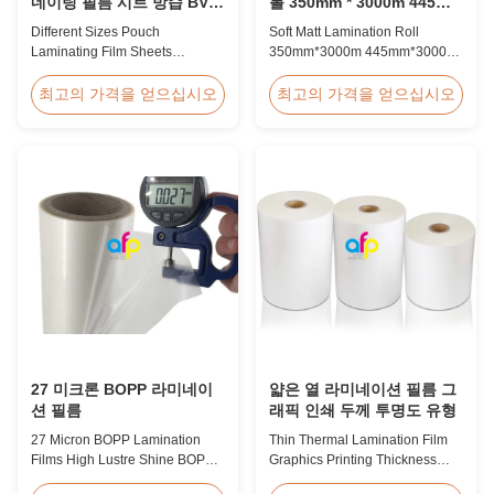
네이팅 필름 시트 방습 BV
롤 350mm * 3000m 445mm
인증
* 3000m 다중 추출
Different Sizes Pouch
Soft Matt Lamination Roll
Laminating Film Sheets
350mm*3000m 445mm*3000m
Moisture Proof BV Certification
Multiple Extrusion Leading
Customized Different Sizes /
Professional Glossy Matt Film
최고의 가격을 얻으십시오
최고의 가격을 얻으십시오
Thickness Laminating Pouches,
Lamination Roll Manufacturer
Laminator Sheets We produce
As a leading professional
laminating pouches with various
manufacturer and supplier for
thicknesses and sizes.
glossy and matt film lamination
Customization of sizes,
rolls, we have been producing
thickness, or packaging is
high-quality products since
welcomed. All laminator sheets
2008. We utilize 8 ...
...
27 미크론 BOPP 라미네이
얇은 열 라미네이션 필름 그
션 필름
래픽 인쇄 두께 투명도 유형
27 Micron BOPP Lamination
Thin Thermal Lamination Film
Films High Lustre Shine BOPP
Graphics Printing Thickness
Thermal Glossy Laminating Film
Transparency Type Product