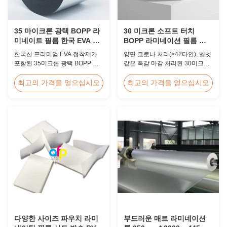
35 마이크론 광택 BOPP 라
30 미크론 소프트 터치
미네이트 필름 한국 EVA 고
BOPP 라미네이션 필름 더
속 60m/min
블 코로나 처리
한국산 프리미엄 EVA 접착제가
양면 코로나 처리(≥42다인), 벨벳
포함된 35미크론 광택 BOPP 열
같은 촉감 마감 처리된 30미크론
라미네이션 필름, 폭 2200mm, 라
소프트 터치 BOPP 열 라미네이
미네이팅 속도 60m/분, 광학 선명
션 필름은 프리미엄 사진 앨범, 웨
최고의 가격을 얻으십시오
최고의 가격을 얻으십시오
도 92%, 대용량 책 표지 및 출판
딩 책 및 고급 인쇄 마감에 이상적
라미네이션용으로 설계되었습니
입니다. 사용자 정의 너비와 길이
다.
를 사용할 수 있습니다.
다양한 사이즈 파우치 라미
부드러운 매트 라미네이션