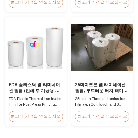
27micron BOPP Thermal
Overview Soft thin plastic film
최고의 가격을 얻으십시오
최고의 가격을 얻으십시오
Lamination Film is an
thermal lamination film
environmental material which
designed for printing graphics
enhances the finished item's
laminating thickness
value through high transparency
applications. This thermal
and super luster finish. It
lamination film enhances
prevents lamination from being
printed materials with superior
pressed, bubbled, and ...
gloss, elegant appearance...
FDA 플라스틱 열 라미네이
25마이크론 열 래미네이션
션 필름 (인쇄 후 가공용 라
필름, 부드러운 터치 래미네
미네이트)
이션 필름 롤 3 종이 코어와
FDA Plastic Thermal Lamination
25micron Thermal Lamination
결합
Film For Post Press Printing
Film with Soft Touch and 3
Laminate Transparent Plastic
Paper Core This advanced
Roll Thermal Lamination Film
thermal lamination film is
최고의 가격을 얻으십시오
최고의 가격을 얻으십시오
for Post-press Printing Laminate
engineered to enhance the
BOPP Thermal Lamination Film
appearance, durability, and
Parameter Specification
functionality of printed materials.
Material BOPP (Biaxially
Combining high-quality