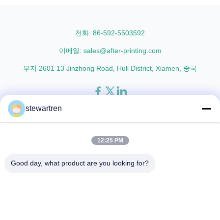
Oriented Polypropylene) Film
materials with cutting-edge
Thickness 15micron to 30micron
multiple extrusion technology, it
Adhesion ...
delivers superior ...
전화: 86-592-5503592
이메일: sales@after-printing.com
부지 2601 13 Jinzhong Road, Huli District, Xiamen, 중국
stewartren
집
제품
우리에 대해
공장견학
품질 관리
문의하기
인용 을 요청 하십시오
12:25 PM
© 2026 Xiamen After-printing Finishing Supplies Co.,Ltd. All Rights
Good day, what product are you looking for?
Reserved.