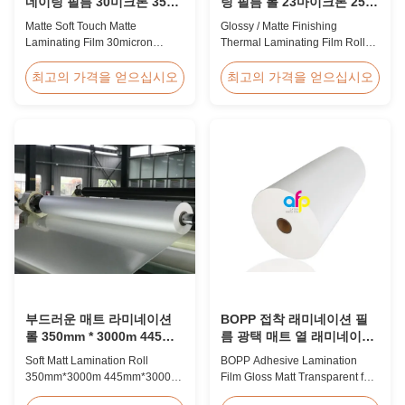
네이팅 필름 30미크론 35미
팅 필름 롤 23마이크론 25마
크론 고급 포장재용
이크론
Matte Soft Touch Matte
Glossy / Matte Finishing
Laminating Film 30micron
Thermal Laminating Film Roll
35micron For Luxury Packaging
23micron 25micron FDA Quality
Consumption Fingerprint Free
Thermal Laminating Film Roll
최고의 가격을 얻으십시오
최고의 가격을 얻으십시오
Soft Touch Matte Laminating
Thermal Laminating Film Roll is
Film for Luxury Packaging
used to laminate printed paper
Consumption Unlike standard
or paperboard by heating the
soft touch films, our fingerprint-
coated EVA via roll laminator
free laminate is specifically
machines. Available in two
engineered for luxury packaging
finishings: Glossy (also called
applications. ...
Bright ...
부드러운 매트 라미네이션
BOPP 접착 래미네이션 필
롤 350mm * 3000m 445mm
름 광택 매트 열 래미네이션
* 3000m 다중 추출
기계에 투명
Soft Matt Lamination Roll
BOPP Adhesive Lamination
350mm*3000m 445mm*3000m
Film Gloss Matt Transparent for
Multiple Extrusion Leading
Thermal Lamination Machine