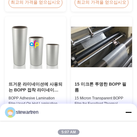
Professional Glossy Matt Film
Product Overview BOPP
최고의 가격을 얻으십시오
최고의 가격을 얻으십시오
Lamination Roll Manufacturer
Adhesive Lamination Film
As a leading professional
(gloss & matt) used on thermal
manufacturer and supplier for
lamination machines. This
glossy and matt film lamination
transparent stretch printing film
rolls, we have been producing
offers excellent performance
high-quality products since
characteristics for various
2008. We utilize 8 ...
industrial applicatio...
뜨거운 라미네이션에 사용되
15 미크론 투명한 BOPP 필
는 BOPP 접착 라미네이션
름
필름
BOPP Adhesive Lamination
15 Micron Transparent BOPP
Film Used On Hot Lamination
Film for Excellent Thermal
BOPP Thermal lamination film is
Lamination Product Overview
stewartren
suitable for various printing
This highly transparent Thermal
최고의 가격을 얻으십시오
최고의 가격을 얻으십시오
methods, particularly offset
Lamination Film is designed to
printing. It consists of BOPP +
preserve the original color and
EVA composite materials. BOPP
appearance of printed materials.
5:07 AM
(biaxially oriented
Available in multiple