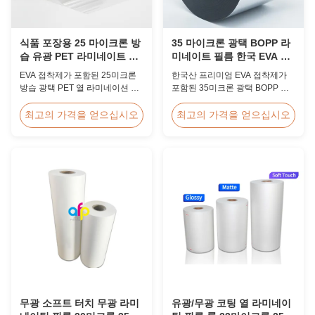
식품 포장용 25 마이크론 방
35 마이크론 광택 BOPP 라
습 유광 PET 라미네이트 필
미네이트 필름 한국 EVA 고
름
속 60m/min
EVA 접착제가 포함된 25미크론
한국산 프리미엄 EVA 접착제가
방습 광택 PET 열 라미네이션 필
포함된 35미크론 광택 BOPP 열
름, UV 저항성, 2% 이하의 흡습
라미네이션 필름, 폭 2200mm, 라
성, 간접 식품 접촉 포장용 FDA
미네이팅 속도 60m/분, 광학 선명
최고의 가격을 얻으십시오
최고의 가격을 얻으십시오
준수, 식품 상자 및 냉동 식품 상
도 92%, 대용량 책 표지 및 출판
자에 이상적입니다.
라미네이션용으로 설계되었습니
다.
무광 소프트 터치 무광 라미
유광/무광 코팅 열 라미네이